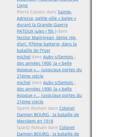
Ligne
Pierre Castetz
dans
Sainte-
Adresse, petite ville « belge »
durant la Grande Guerre
PATOUX jules ( fils )
dans
Nestor Maitrejean, 6ème rég.
d’art. 97ème batterie, dans la
bataille de l’Yser
michel
dans
Auby s/Semois ;
des années 1900, la « belle
époque »…, jusqu’aux portes du
21ème siècle
michel
dans
Auby s/Semois ;
des années 1900, la « belle
époque »…, jusqu’aux portes du
21ème siècle
Spartz Romain
dans
Colonel
Damien BOURG ; la bataille de
Merckem en 1918
Spartz Romain
dans
Colonel
Damien BOURG ; la bataille de