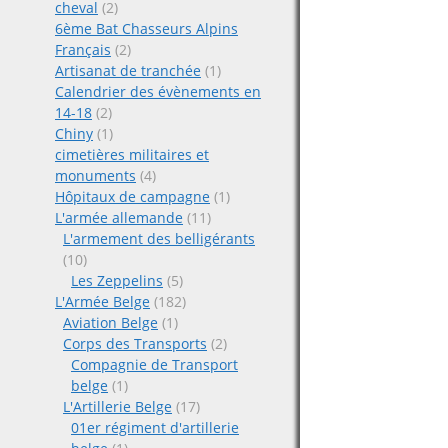
cheval
(2)
6ème Bat Chasseurs Alpins
Français
(2)
Artisanat de tranchée
(1)
Calendrier des évènements en
14-18
(2)
Chiny
(1)
cimetières militaires et
monuments
(4)
Hôpitaux de campagne
(1)
L'armée allemande
(11)
L'armement des belligérants
(10)
Les Zeppelins
(5)
L'Armée Belge
(182)
Aviation Belge
(1)
Corps des Transports
(2)
Compagnie de Transport
belge
(1)
L'Artillerie Belge
(17)
01er régiment d'artillerie