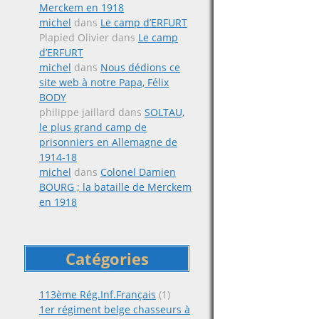
Merckem en 1918
michel
dans
Le camp d’ERFURT
Plapied Olivier
dans
Le camp
d’ERFURT
michel
dans
Nous dédions ce
site web à notre Papa, Félix
BODY
philippe jaillard
dans
SOLTAU,
le plus grand camp de
prisonniers en Allemagne de
1914-18
michel
dans
Colonel Damien
BOURG ; la bataille de Merckem
en 1918
Catégories
113ème Rég.Inf.Français
(1)
1er régiment belge chasseurs à