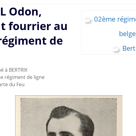
L Odon,
02ème régime
t fourrier au
belge
régiment de
Bert
é à BERTRIX
e régiment de ligne
Carte du Feu