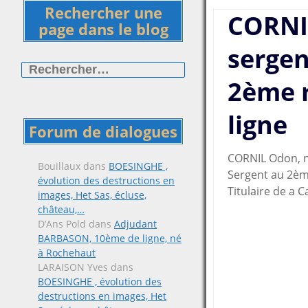
Rechercher une
CORNI
page dans le blog
sergen
Rechercher :
2ème 
ligne
Forum de dialogues
CORNIL Odon, n
Bouillaux
dans
BOESINGHE ,
Sergent au 2èm
évolution des destructions en
Titulaire de a 
images, Het Sas, écluse,
château,…
D’Ans Pold
dans
Adjudant
BARBASON, 10ème de ligne, né
à Rochehaut
LARAISON Yves
dans
BOESINGHE , évolution des
destructions en images, Het