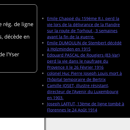
Articles récents
Emile Chappé du 159ème R.I. perd la
 rég. de ligne
vie lors de la délivrance de la Flandre
sur la route de Torhout , 3 semaines
s, décède en
avant la fin de la guerre.
Emile DUMOULIN de Stembert décédé
à Holzminden en 1915
de l’Yser
Edouard PASCAL de Rougiers (83-Var)
perd la vie dans le naufrage du
Provence II le 26 Février 1916
colonel Huc Pierre Joseph Louis mort à
l’hôpital temporaire de Bertrix
Camille JOSET, illustre résistant,
directeur de l’Avenir du Luxembourg
en 1903.
Joseph LAFFUT, 13ème de ligne tombé à
Florennes le 24 Août 1914