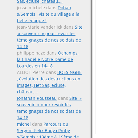
Sas, écluse, château,…
josse michele
dans
Dohan
s/Semois , visite du village à la
belle époque !
Jean-Marie Vanderlick
dans
Site
» souvenir » pour revoir les
témoignages de nos soldats de
14-18
philippe naze
dans
Ochamps,
la Chapelle Notre-Dame de
Lourdes en 14-18
ALLIOT Pierre
dans
BOESINGHE
, évolution des destructions en
images, Het Sas, écluse,
château,…
Jonathan Rousseau
dans
Site »
souvenir » pour revoir les
témoignages de nos soldats de
14-18
michel
dans
Parcours du
Sergent Félix Body d’Auby
s/Semois ; 13ème & 19ème de