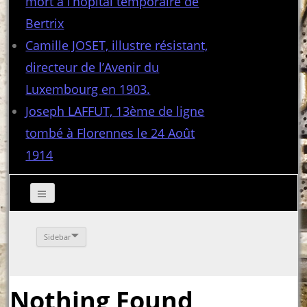
mort à l’hôpital temporaire de
Bertrix
Camille JOSET, illustre résistant,
directeur de l’Avenir du
Luxembourg en 1903.
Joseph LAFFUT, 13ème de ligne
tombé à Florennes le 24 Août
1914
Sidebar
Nothing Found