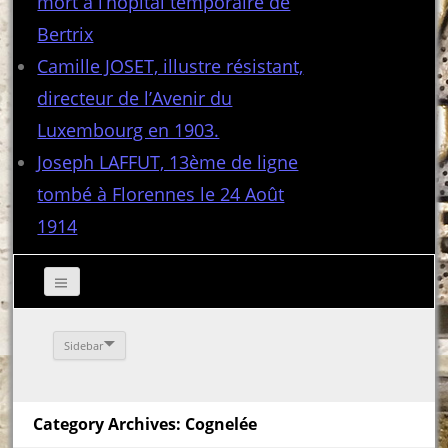
mort à l’hôpital temporaire de
Bertrix
Camille JOSET, illustre résistant,
directeur de l’Avenir du
Luxembourg en 1903.
Joseph LAFFUT, 13ème de ligne
tombé à Florennes le 24 Août
1914
Sidebar
Category Archives: Cognelée