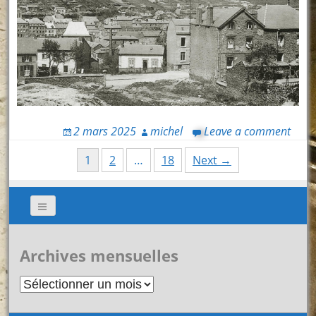
2 mars 2025
michel
Leave a comment
Posts
1
2
…
18
Next →
navigation
Archives mensuelles
Archives
mensuelles