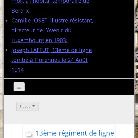
mort à l’hôpital temporaire de
Bertrix
Camille JOSET, illustre résistant,
directeur de l’Avenir du
Luxembourg en 1903.
Joseph LAFFUT, 13ème de ligne
tombé à Florennes le 24 Août
1914
Sidebar
13ème régiment de ligne