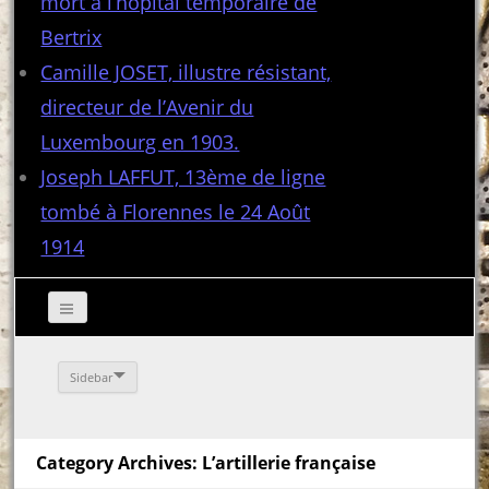
mort à l’hôpital temporaire de
Bertrix
Camille JOSET, illustre résistant,
directeur de l’Avenir du
Luxembourg en 1903.
Joseph LAFFUT, 13ème de ligne
tombé à Florennes le 24 Août
1914
Sidebar
Category Archives: L’artillerie française