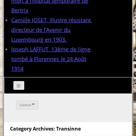
mort à l’hôpital temporaire de
Bertrix
Camille JOSET, illustre résistant,
directeur de l’Avenir du
Luxembourg en 1903.
Joseph LAFFUT, 13ème de ligne
tombé à Florennes le 24 Août
1914
Sidebar
Category Archives: Transinne