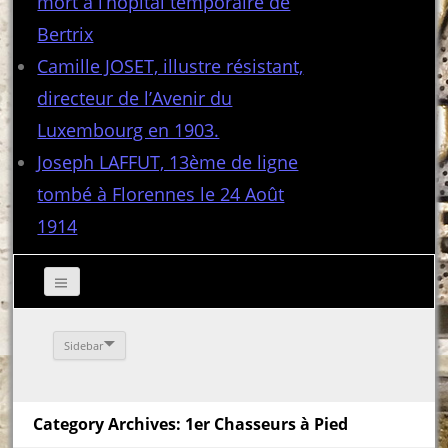
mort à l’hôpital temporaire de
Bertrix
Camille JOSET, illustre résistant,
directeur de l’Avenir du
Luxembourg en 1903.
Joseph LAFFUT, 13ème de ligne
tombé à Florennes le 24 Août
1914
Sidebar
Category Archives: 1er Chasseurs à Pied