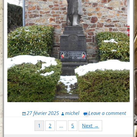
27 février 2025
michel
Leave a comment
Posts
1
2
…
5
Next →