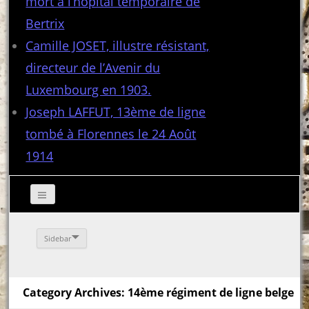
mort à l’hôpital temporaire de
Bertrix
Camille JOSET, illustre résistant,
directeur de l’Avenir du
Luxembourg en 1903.
Joseph LAFFUT, 13ème de ligne
tombé à Florennes le 24 Août
1914
Sidebar
Category Archives: 14ème régiment de ligne belge