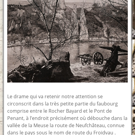
Le drame qui va retenir notre attention se
circonscrit dans la très petite partie du faubourg
comprise entre le Rocher Bayard et le Pont de
Penant, à l’endroit précisément où débouche dans la
vallée de la Meuse la route de Neufchâteau, connue
dans le pays sous le nom de route du Froidvau .