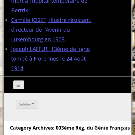
mort à l’hôpital temporaire de
Bertrix
Camille JOSET, illustre résistant,
directeur de l’Avenir du
Luxembourg en 1903.
Joseph LAFFUT, 13ème de ligne
tombé à Florennes le 24 Août
1914
Sidebar
Category Archives: 003ème Rég. du Génie Français