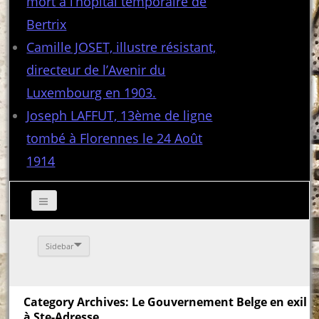
mort à l’hôpital temporaire de
Bertrix
Camille JOSET, illustre résistant,
directeur de l’Avenir du
Luxembourg en 1903.
Joseph LAFFUT, 13ème de ligne
tombé à Florennes le 24 Août
1914
Sidebar
Category Archives: Le Gouvernement Belge en exil
à Ste-Adresse