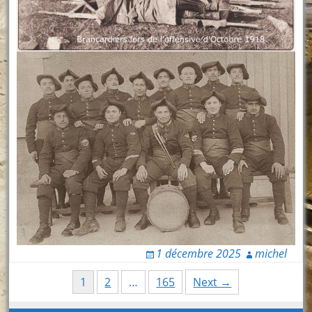
1 décembre 2025
michel
Posts
1
2
…
165
Next →