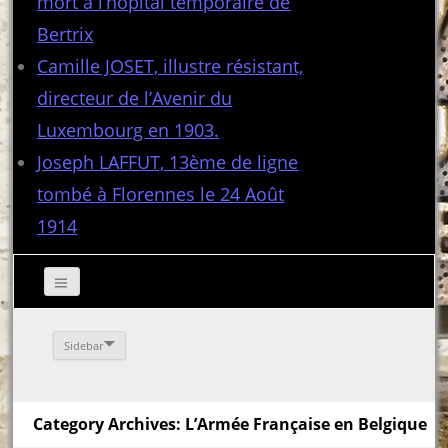
mort à l’hôpital temporaire de
Bertrix
Camille JOSET, illustre résistant,
directeur de l’Avenir du
Luxembourg en 1903.
Joseph LAFFUT, 13ème de ligne
tombé à Florennes le 24 Août
1914
Sidebar
Category Archives: L’Armée Française en Belgique