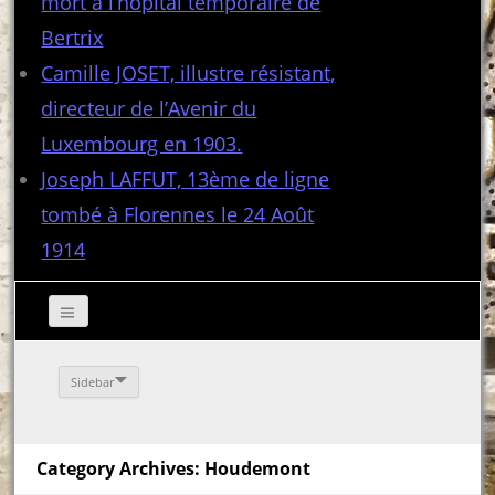
mort à l’hôpital temporaire de
Bertrix
Camille JOSET, illustre résistant,
directeur de l’Avenir du
Luxembourg en 1903.
Joseph LAFFUT, 13ème de ligne
tombé à Florennes le 24 Août
1914
Sidebar
Category Archives: Houdemont