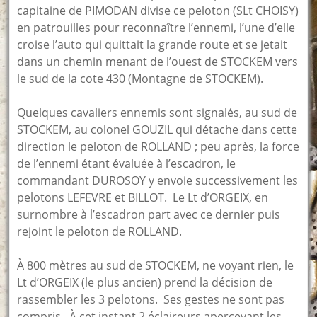
capitaine de PIMODAN divise ce peloton (SLt CHOISY)
en patrouilles pour reconnaître l’ennemi, l’une d’elle
croise l’auto qui quittait la grande route et se jetait
dans un chemin menant de l’ouest de STOCKEM vers
le sud de la cote 430 (Montagne de STOCKEM).
Quelques cavaliers ennemis sont signalés, au sud de
STOCKEM, au colonel GOUZIL qui détache dans cette
direction le peloton de ROLLAND ; peu après, la force
de l’ennemi étant évaluée à l’escadron, le
commandant DUROSOY y envoie successivement les
pelotons LEFEVRE et BILLOT. Le Lt d’ORGEIX, en
surnombre à l’escadron part avec ce dernier puis
rejoint le peloton de ROLLAND.
À 800 mètres au sud de STOCKEM, ne voyant rien, le
Lt d’ORGEIX (le plus ancien) prend la décision de
rassembler les 3 pelotons. Ses gestes ne sont pas
compris. À cet instant 2 éclaireurs apercevant les