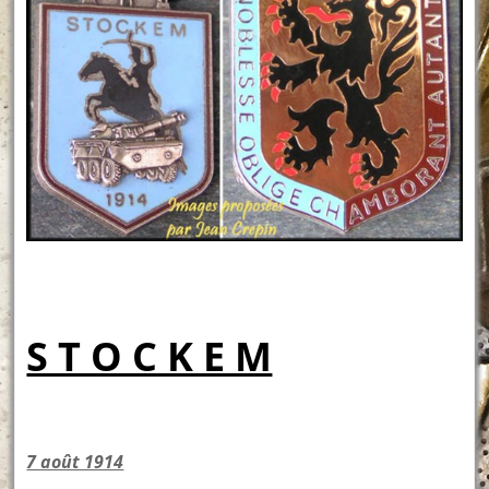
S T O C K E M
7 août 1914