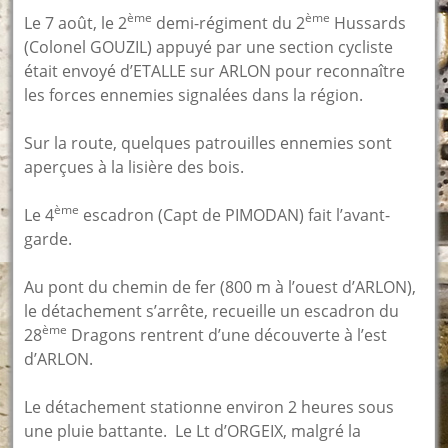
ème
ème
Le 7 août, le 2
demi-régiment du 2
Hussards
(Colonel GOUZIL) appuyé par une section cycliste
était envoyé d’ETALLE sur ARLON pour reconnaître
les forces ennemies signalées dans la région.
Sur la route, quelques patrouilles ennemies sont
aperçues à la lisière des bois.
ème
Le 4
escadron (Capt de PIMODAN) fait l’avant-
garde.
Au pont du chemin de fer (800 m à l’ouest d’ARLON),
le détachement s’arrête, recueille un escadron du
ème
28
Dragons rentrent d’une découverte à l’est
d’ARLON.
Le détachement stationne environ 2 heures sous
une pluie battante. Le Lt d’ORGEIX, malgré la