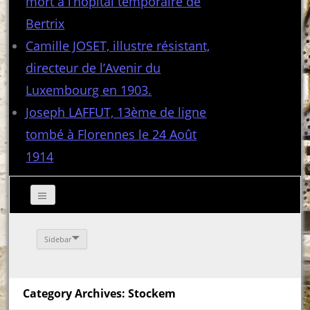
mort à l’hôpital temporaire de
Bertrix
Camille JOSET, illustre résistant,
directeur de l’Avenir du
Luxembourg en 1903.
Joseph LAFFUT, 13ème de ligne
tombé à Florennes le 24 Août
1914
Sidebar
Category Archives: Stockem