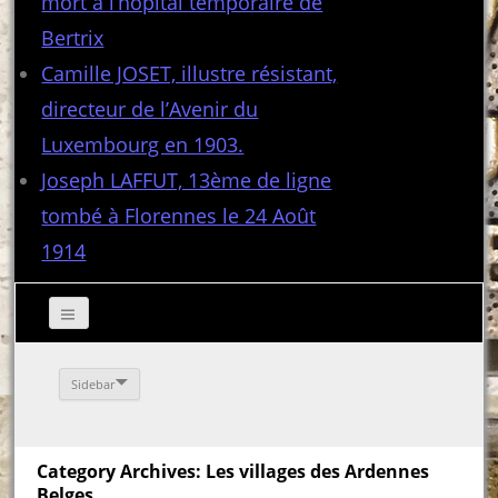
mort à l’hôpital temporaire de
Bertrix
Camille JOSET, illustre résistant,
directeur de l’Avenir du
Luxembourg en 1903.
Joseph LAFFUT, 13ème de ligne
tombé à Florennes le 24 Août
1914
Sidebar
Category Archives: Les villages des Ardennes
Belges