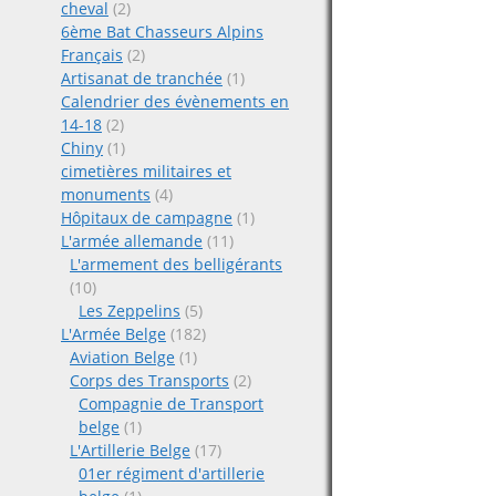
cheval
(2)
6ème Bat Chasseurs Alpins
Français
(2)
Artisanat de tranchée
(1)
Calendrier des évènements en
14-18
(2)
Chiny
(1)
cimetières militaires et
monuments
(4)
Hôpitaux de campagne
(1)
L'armée allemande
(11)
L'armement des belligérants
(10)
Les Zeppelins
(5)
L'Armée Belge
(182)
Aviation Belge
(1)
Corps des Transports
(2)
Compagnie de Transport
belge
(1)
L'Artillerie Belge
(17)
01er régiment d'artillerie