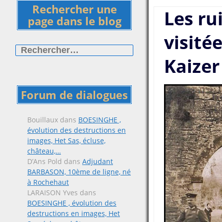
Rechercher une
Les ru
page dans le blog
visitée
Rechercher :
Kaizer
Forum de dialogues
Bouillaux
dans
BOESINGHE ,
évolution des destructions en
images, Het Sas, écluse,
château,…
D’Ans Pold
dans
Adjudant
BARBASON, 10ème de ligne, né
à Rochehaut
LARAISON Yves
dans
BOESINGHE , évolution des
destructions en images, Het