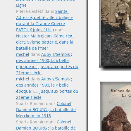
Ligne
Pierre Castetz
dans
Sainte-
Adresse, petite ville « belge »
durant la Grande Guerre
PATOUX jules ( fils )
dans
Nestor Maitrejean, 6ème rég.
d’art. 97ème batterie, dans la
bataille de l’Yser
michel
dans
Auby s/Semois ;
des années 1900, la « belle
époque »…, jusqu’aux portes du
21ème siècle
michel
dans
Auby s/Semois ;
des années 1900, la « belle
époque »…, jusqu’aux portes du
21ème siècle
Spartz Romain
dans
Colonel
Damien BOURG ; la bataille de
Merckem en 1918
Spartz Romain
dans
Colonel
Damien BOURG ; la bataille de