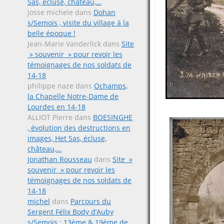
Sas, écluse, château,…
josse michele
dans
Dohan
s/Semois , visite du village à la
belle époque !
Jean-Marie Vanderlick
dans
Site
» souvenir » pour revoir les
témoignages de nos soldats de
14-18
philippe naze
dans
Ochamps,
la Chapelle Notre-Dame de
Lourdes en 14-18
ALLIOT Pierre
dans
BOESINGHE
, évolution des destructions en
images, Het Sas, écluse,
château,…
Jonathan Rousseau
dans
Site »
souvenir » pour revoir les
témoignages de nos soldats de
14-18
michel
dans
Parcours du
Sergent Félix Body d’Auby
s/Semois ; 13ème & 19ème de