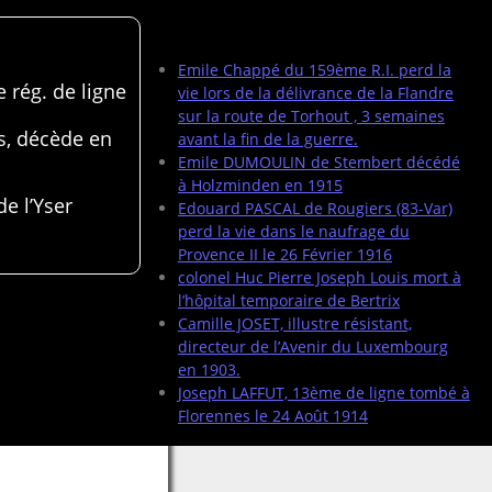
Articles récents
Emile Chappé du 159ème R.I. perd la
 rég. de ligne
vie lors de la délivrance de la Flandre
sur la route de Torhout , 3 semaines
s, décède en
avant la fin de la guerre.
Emile DUMOULIN de Stembert décédé
à Holzminden en 1915
de l’Yser
Edouard PASCAL de Rougiers (83-Var)
perd la vie dans le naufrage du
Provence II le 26 Février 1916
colonel Huc Pierre Joseph Louis mort à
l’hôpital temporaire de Bertrix
Camille JOSET, illustre résistant,
directeur de l’Avenir du Luxembourg
en 1903.
Joseph LAFFUT, 13ème de ligne tombé à
Florennes le 24 Août 1914