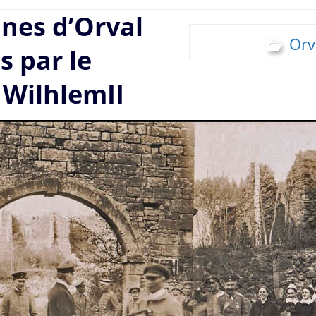
ines d’Orval
Orv
s par le
 WilhlemII