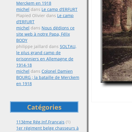
Merckem en 1918
michel
dans
Le camp d’ERFURT
Plapied Olivier
dans
Le camp
d’ERFURT
michel
dans
Nous dédions ce
site web à notre Papa, Félix
BODY
philippe jaillard
dans
SOLTAU,
le plus grand camp de
prisonniers en Allemagne de
1914-18
michel
dans
Colonel Damien
BOURG ; la bataille de Merckem
en 1918
Catégories
113ème Rég.Inf.Français
(1)
1er régiment belge chasseurs à