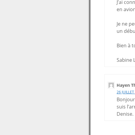
J’ai con
en avio
Je ne pe
un débu
Bien à to
Sabine 
Hayen Th
26 JUILLET
Bonjour,
suis l’a
Denise.