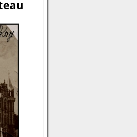
âteau