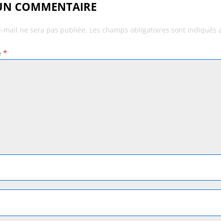
 UN COMMENTAIRE
e-mail ne sera pas publiée.
Les champs obligatoires sont indiqués
e
*