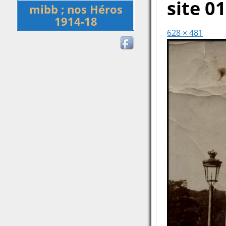
site 0
mibb ; nos Héros
1914-18
628 × 481