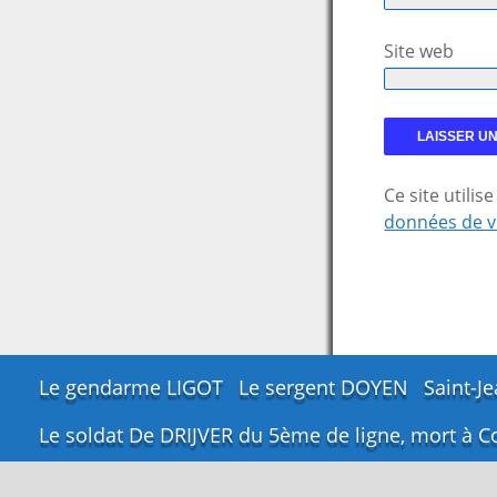
Site web
Ce site utili
données de v
Le gendarme LIGOT
Le sergent DOYEN
Saint-Je
Le soldat De DRIJVER du 5ème de ligne, mort à Co