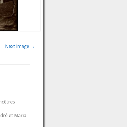
Next Image →
ancêtres
.
ndré et Maria