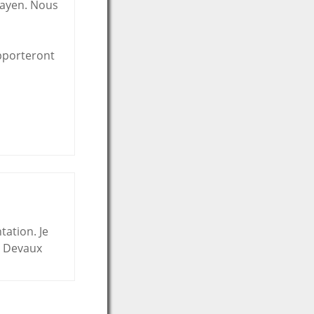
 Hayen. Nous
apporteront
tation. Je
et Devaux