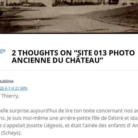
age
2 THOUGHTS ON “SITE 013 PHOTO
ANCIENNE DU CHÂTEAU”
sabine
26 À 1 H 21 MIN
 Thierry,
elle surprise aujourd’hui de lire ton texte concernant nos 
 Je suis moi-même une arrière-petite fille de Désiré et Ida
s’appelait Josette Liégeois, et était l’ainée des enfants d’ A
 (Scheys).