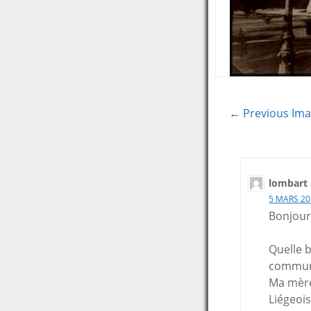
← Previous Im
lombart 
5 MARS 20
Bonjour
Quelle b
communs.
Ma mère 
Liégeois