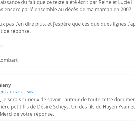
naissance du fait que ce texte a été écrit par Reine et Lucie
ns encore parlé ensemble au décès de ma maman en 2007.
ux pas t’en dire plus, et j’espère que ces quelques lignes t’
t de réponse.
i,
Lombart
ierry
 2022 À 16 H 03 MIN
 je serais curieux de savoir l’auteur de toute cette documen
rrière petit fils de Désiré Scheys. Un des fils de Hayen Yvan 
 Merci de votre réponse.