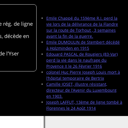
Articles récents
Emile Chappé du 159ème R.I. perd la
 rég. de ligne
vie lors de la délivrance de la Flandre
sur la route de Torhout , 3 semaines
s, décède en
avant la fin de la guerre.
Emile DUMOULIN de Stembert décédé
à Holzminden en 1915
de l’Yser
Edouard PASCAL de Rougiers (83-Var)
perd la vie dans le naufrage du
Provence II le 26 Février 1916
colonel Huc Pierre Joseph Louis mort à
l’hôpital temporaire de Bertrix
Camille JOSET, illustre résistant,
directeur de l’Avenir du Luxembourg
en 1903.
Joseph LAFFUT, 13ème de ligne tombé à
Florennes le 24 Août 1914