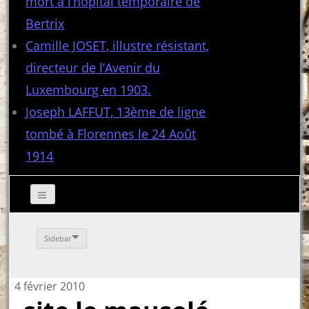
mort à l’hôpital temporaire de
Bertrix
Camille JOSET, illustre résistant,
directeur de l’Avenir du
Luxembourg en 1903.
Joseph LAFFUT, 13ème de ligne
tombé à Florennes le 24 Août
1914
Sidebar
4 février 2010