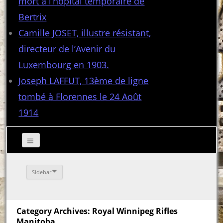
mort à l’hôpital temporaire de
Bertrix
Camille JOSET, illustre résistant,
directeur de l’Avenir du
Luxembourg en 1903.
Joseph LAFFUT, 13ème de ligne
tombé à Florennes le 24 Août
1914
Sidebar
Category Archives: Royal Winnipeg Rifles
Manitoba