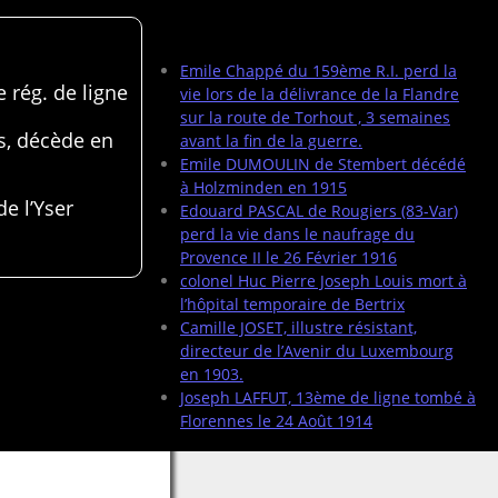
Articles récents
Emile Chappé du 159ème R.I. perd la
 rég. de ligne
vie lors de la délivrance de la Flandre
sur la route de Torhout , 3 semaines
s, décède en
avant la fin de la guerre.
Emile DUMOULIN de Stembert décédé
à Holzminden en 1915
de l’Yser
Edouard PASCAL de Rougiers (83-Var)
perd la vie dans le naufrage du
Provence II le 26 Février 1916
colonel Huc Pierre Joseph Louis mort à
l’hôpital temporaire de Bertrix
Camille JOSET, illustre résistant,
directeur de l’Avenir du Luxembourg
en 1903.
Joseph LAFFUT, 13ème de ligne tombé à
Florennes le 24 Août 1914