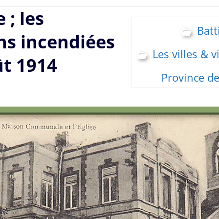
 ; les
Batt
ns incendiées
Les villes & v
t 1914
Province de