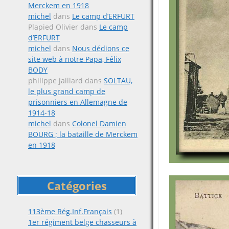
Merckem en 1918
michel
dans
Le camp d’ERFURT
Plapied Olivier
dans
Le camp
d’ERFURT
michel
dans
Nous dédions ce
site web à notre Papa, Félix
BODY
philippe jaillard
dans
SOLTAU,
le plus grand camp de
prisonniers en Allemagne de
1914-18
michel
dans
Colonel Damien
BOURG ; la bataille de Merckem
en 1918
Catégories
113ème Rég.Inf.Français
(1)
1er régiment belge chasseurs à