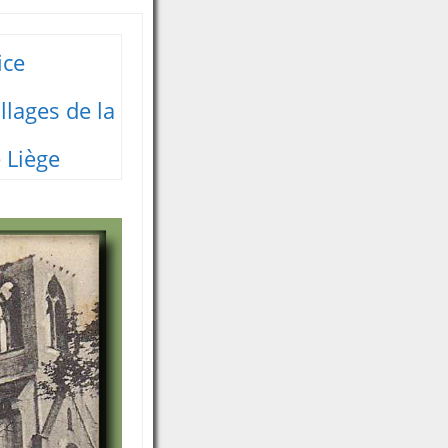
ice
illages de la
 Liège