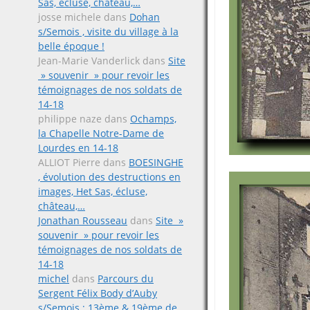
Sas, écluse, château,…
josse michele
dans
Dohan
s/Semois , visite du village à la
belle époque !
Jean-Marie Vanderlick
dans
Site
» souvenir » pour revoir les
témoignages de nos soldats de
14-18
philippe naze
dans
Ochamps,
la Chapelle Notre-Dame de
Lourdes en 14-18
ALLIOT Pierre
dans
BOESINGHE
, évolution des destructions en
images, Het Sas, écluse,
château,…
Jonathan Rousseau
dans
Site »
souvenir » pour revoir les
témoignages de nos soldats de
14-18
michel
dans
Parcours du
Sergent Félix Body d’Auby
s/Semois ; 13ème & 19ème de