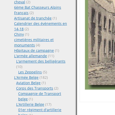
cheval
(2)
6ème Bat Chasseurs Alpins
Français
(2)
Artisanat de tranchée
(1)
Calendrier des évènements en
14-18
(2)
Chiny
(1)
cimetières militaires et
monuments
(4)
Hôpitaux de campagne
(1)
L'armée allemande
(11)
L'armement des belligérants
(10)
Les Zeppelins
(5)
L'Armée Belge
(182)
Aviation Belge
(1)
Corps des Transports
(2)
Compagnie de Transport
belge
(1)
L'Artillerie Belge
(17)
01er régiment d'artillerie