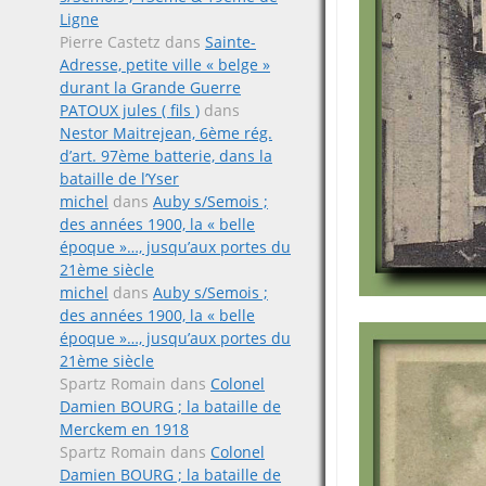
Ligne
Pierre Castetz
dans
Sainte-
Adresse, petite ville « belge »
durant la Grande Guerre
PATOUX jules ( fils )
dans
Nestor Maitrejean, 6ème rég.
d’art. 97ème batterie, dans la
bataille de l’Yser
michel
dans
Auby s/Semois ;
des années 1900, la « belle
époque »…, jusqu’aux portes du
21ème siècle
michel
dans
Auby s/Semois ;
des années 1900, la « belle
époque »…, jusqu’aux portes du
21ème siècle
Spartz Romain
dans
Colonel
Damien BOURG ; la bataille de
Merckem en 1918
Spartz Romain
dans
Colonel
Damien BOURG ; la bataille de