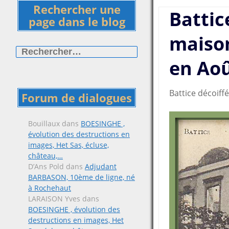
Rechercher une
Battice
page dans le blog
maiso
Rechercher :
en Aoû
Battice décoiffé
Forum de dialogues
Bouillaux
dans
BOESINGHE ,
évolution des destructions en
images, Het Sas, écluse,
château,…
D’Ans Pold
dans
Adjudant
BARBASON, 10ème de ligne, né
à Rochehaut
LARAISON Yves
dans
BOESINGHE , évolution des
destructions en images, Het