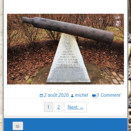
2 août 2020
michel
1 Comment
Posts
1
2
Next →
navigation