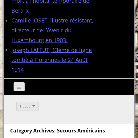
mort à l’hôpital temporaire de
Bertrix
Camille JOSET, illustre résistant,
directeur de l’Avenir du
Luxembourg en 1903.
Joseph LAFFUT, 13ème de ligne
tombé à Florennes le 24 Août
1914
Sidebar
Category Archives: Secours Américains