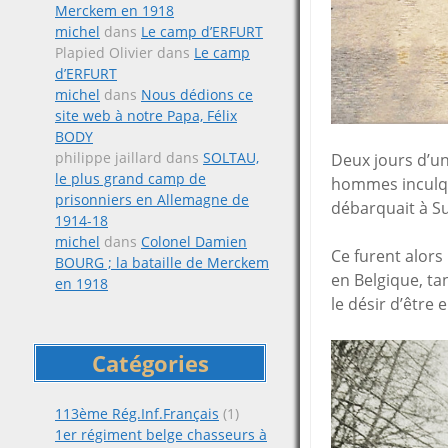
Merckem en 1918
michel
dans
Le camp d’ERFURT
Plapied Olivier
dans
Le camp
d’ERFURT
michel
dans
Nous dédions ce
site web à notre Papa, Félix
BODY
philippe jaillard
dans
SOLTAU,
Deux jours d’un
le plus grand camp de
hommes inculqué
prisonniers en Allemagne de
débarquait à S
1914-18
michel
dans
Colonel Damien
Ce furent alors
BOURG ; la bataille de Merckem
en Belgique, ta
en 1918
le désir d’être
Catégories
113ème Rég.Inf.Français
(1)
1er régiment belge chasseurs à