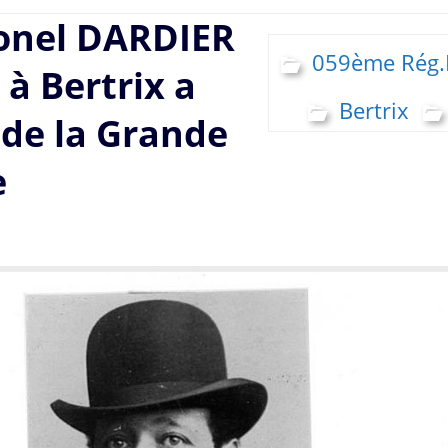
lonel DARDIER
059ème Rég.I
à Bertrix a
Bertrix
 de la Grande
e