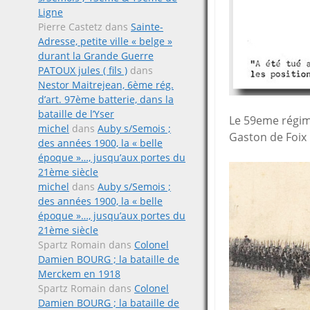
Ligne
Pierre Castetz
dans
Sainte-
Adresse, petite ville « belge »
durant la Grande Guerre
PATOUX jules ( fils )
dans
Nestor Maitrejean, 6ème rég.
d’art. 97ème batterie, dans la
bataille de l’Yser
Le 59eme régimen
michel
dans
Auby s/Semois ;
Gaston de Foix 
des années 1900, la « belle
époque »…, jusqu’aux portes du
21ème siècle
michel
dans
Auby s/Semois ;
des années 1900, la « belle
époque »…, jusqu’aux portes du
21ème siècle
Spartz Romain
dans
Colonel
Damien BOURG ; la bataille de
Merckem en 1918
Spartz Romain
dans
Colonel
Damien BOURG ; la bataille de