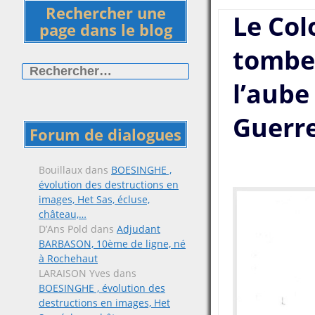
Rechercher une
Le Co
page dans le blog
tombe 
Rechercher :
l’aube
Guerr
Forum de dialogues
Bouillaux
dans
BOESINGHE ,
évolution des destructions en
images, Het Sas, écluse,
château,…
D’Ans Pold
dans
Adjudant
BARBASON, 10ème de ligne, né
à Rochehaut
LARAISON Yves
dans
BOESINGHE , évolution des
destructions en images, Het