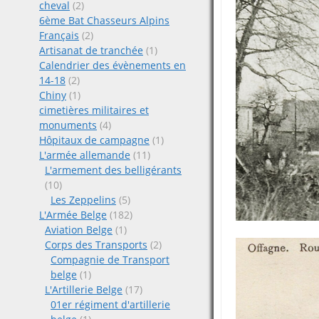
cheval
(2)
6ème Bat Chasseurs Alpins
Français
(2)
Artisanat de tranchée
(1)
Calendrier des évènements en
14-18
(2)
Chiny
(1)
cimetières militaires et
monuments
(4)
Hôpitaux de campagne
(1)
L'armée allemande
(11)
L'armement des belligérants
(10)
Les Zeppelins
(5)
L'Armée Belge
(182)
Aviation Belge
(1)
Corps des Transports
(2)
Compagnie de Transport
belge
(1)
L'Artillerie Belge
(17)
01er régiment d'artillerie