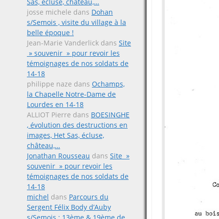
Sas, écluse, château,…
josse michele
dans
Dohan
s/Semois , visite du village à la
belle époque !
Jean-Marie Vanderlick
dans
Site
» souvenir » pour revoir les
témoignages de nos soldats de
14-18
philippe naze
dans
Ochamps,
la Chapelle Notre-Dame de
Lourdes en 14-18
ALLIOT Pierre
dans
BOESINGHE
, évolution des destructions en
images, Het Sas, écluse,
château,…
Jonathan Rousseau
dans
Site »
souvenir » pour revoir les
témoignages de nos soldats de
14-18
michel
dans
Parcours du
Sergent Félix Body d’Auby
s/Semois ; 13ème & 19ème de