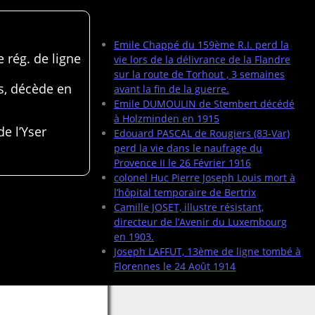
Articles récents
Emile Chappé du 159ème R.I. perd la
 rég. de ligne
vie lors de la délivrance de la Flandre
sur la route de Torhout , 3 semaines
s, décède en
avant la fin de la guerre.
Emile DUMOULIN de Stembert décédé
à Holzminden en 1915
de l’Yser
Edouard PASCAL de Rougiers (83-Var)
perd la vie dans le naufrage du
Provence II le 26 Février 1916
colonel Huc Pierre Joseph Louis mort à
l’hôpital temporaire de Bertrix
Camille JOSET, illustre résistant,
directeur de l’Avenir du Luxembourg
en 1903.
Joseph LAFFUT, 13ème de ligne tombé à
Florennes le 24 Août 1914