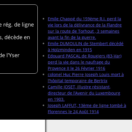
Articles récents
Emile Chappé du 159ème R.I. perd la
 rég. de ligne
vie lors de la délivrance de la Flandre
sur la route de Torhout , 3 semaines
s, décède en
avant la fin de la guerre.
Emile DUMOULIN de Stembert décédé
à Holzminden en 1915
de l’Yser
Edouard PASCAL de Rougiers (83-Var)
perd la vie dans le naufrage du
Provence II le 26 Février 1916
colonel Huc Pierre Joseph Louis mort à
l’hôpital temporaire de Bertrix
Camille JOSET, illustre résistant,
directeur de l’Avenir du Luxembourg
en 1903.
Joseph LAFFUT, 13ème de ligne tombé à
Florennes le 24 Août 1914