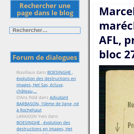
Rechercher une
Marce
page dans le blog
maréch
Rechercher :
AFL, p
bloc 2
Forum de dialogues
Bouillaux
dans
BOESINGHE ,
évolution des destructions en
images, Het Sas, écluse,
château,…
D’Ans Pold
dans
Adjudant
BARBASON, 10ème de ligne, né
à Rochehaut
LARAISON Yves
dans
BOESINGHE , évolution des
destructions en images, Het