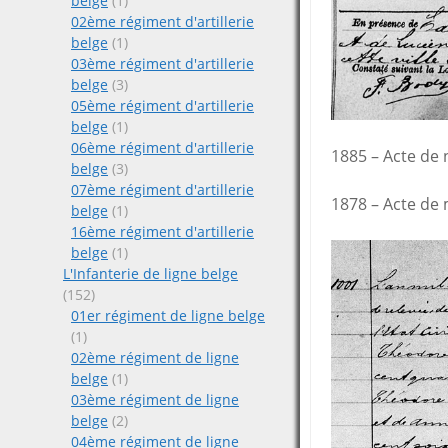
belge
(1)
02ème régiment d'artillerie
belge
(1)
03ème régiment d'artillerie
belge
(3)
05ème régiment d'artillerie
belge
(1)
06ème régiment d'artillerie
1885 – Acte de 
belge
(3)
07ème régiment d'artillerie
1878 – Acte de 
belge
(1)
16ème régiment d'artillerie
belge
(1)
L'Infanterie de ligne belge
(152)
01er régiment de ligne belge
(1)
02ème régiment de ligne
belge
(1)
03ème régiment de ligne
belge
(2)
04ème régiment de ligne