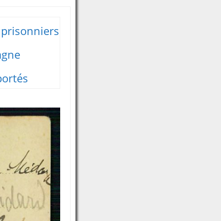
 prisonniers
agne
portés