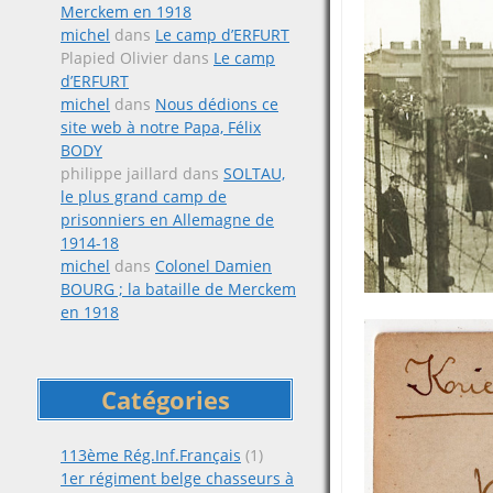
Merckem en 1918
michel
dans
Le camp d’ERFURT
Plapied Olivier
dans
Le camp
d’ERFURT
michel
dans
Nous dédions ce
site web à notre Papa, Félix
BODY
philippe jaillard
dans
SOLTAU,
le plus grand camp de
prisonniers en Allemagne de
1914-18
michel
dans
Colonel Damien
BOURG ; la bataille de Merckem
en 1918
Catégories
113ème Rég.Inf.Français
(1)
1er régiment belge chasseurs à