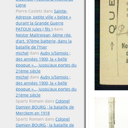
Ligne
Pierre Castetz
dans
Sainte-
Adresse, petite ville « belge »
durant la Grande Guerre
PATOUX jules ( fils )
dans
Nestor Maitrejean, 6ème rég.
d’art. 97ème batterie, dans la
bataille de l’Yser
michel
dans
Auby s/Semois ;
des années 1900, la « belle
époque »…, jusqu’aux portes du
21ème siècle
michel
dans
Auby s/Semois ;
des années 1900, la « belle
époque »…, jusqu’aux portes du
21ème siècle
Spartz Romain
dans
Colonel
Damien BOURG ; la bataille de
Merckem en 1918
Spartz Romain
dans
Colonel
Damien BOURG ; la bataille de