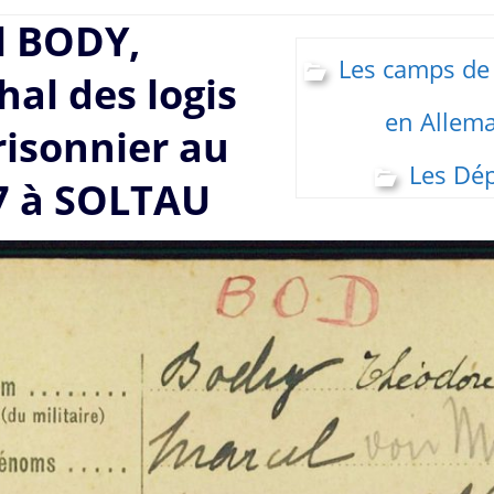
l BODY,
Les camps de
al des logis
en Allem
risonnier au
Les Dé
7 à SOLTAU