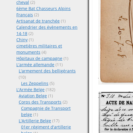
cheval
(2)
6ème Bat Chasseurs Alpins
Français
(2)
Artisanat de tranchée
(1)
Calendrier des évènements en
14-18
(2)
Chiny
(1)
cimetières militaires et
monuments
(4)
Hôpitaux de campagne
(1)
L'armée allemande
(11)
L'armement des belligérants
(10)
Les Zeppelins
(5)
L'Armée Belge
(182)
Aviation Belge
(1)
Corps des Transports
(2)
Compagnie de Transport
belge
(1)
L'Artillerie Belge
(17)
01er régiment d'artillerie