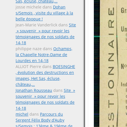
Sas, écluse, château,…
josse michele
dans
Dohan
s/Semois , visite du village à la
belle époque !
Jean-Marie Vanderlick
dans
Site
» souvenir » pour revoir les
témoignages de nos soldats de
14-18
philippe naze
dans
Ochamps,
la Chapelle Notre-Dame de
Lourdes en 14-18
ALLIOT Pierre
dans
BOESINGHE
, évolution des destructions en
images, Het Sas, écluse,
château,…
Jonathan Rousseau
dans
Site »
souvenir » pour revoir les
témoignages de nos soldats de
14-18
michel
dans
Parcours du
Sergent Félix Body d’Auby
s/Semois ; 13ème & 19ème de