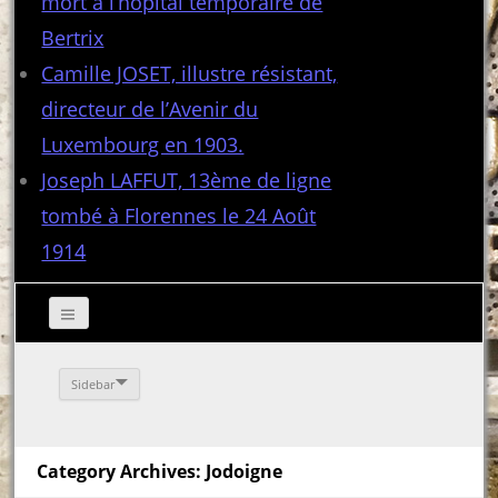
mort à l’hôpital temporaire de
Bertrix
Camille JOSET, illustre résistant,
directeur de l’Avenir du
Luxembourg en 1903.
Joseph LAFFUT, 13ème de ligne
tombé à Florennes le 24 Août
1914
Sidebar
Category Archives: Jodoigne