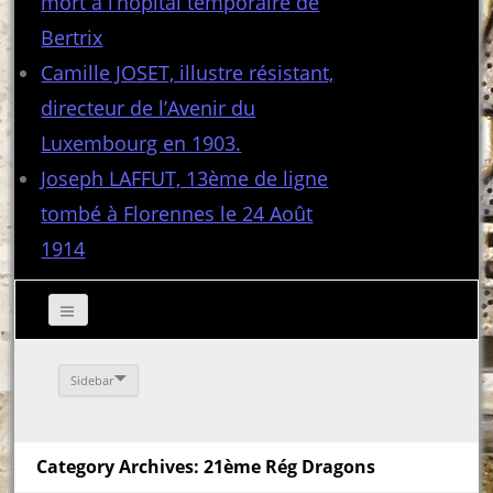
mort à l’hôpital temporaire de
Bertrix
Camille JOSET, illustre résistant,
directeur de l’Avenir du
Luxembourg en 1903.
Joseph LAFFUT, 13ème de ligne
tombé à Florennes le 24 Août
1914
Sidebar
Category Archives: 21ème Rég Dragons