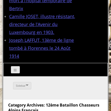
mort à l’hôpital temporaire de
Bertrix
Camille JOSET, illustre résistant,
directeur de l’Avenir du
Luxembourg en 1903.
Joseph LAFFUT, 13ème de ligne
tombé à Florennes le 24 Août
1914
Sidebar
Category Archives: 12ème Bataillon Chasseurs
Alpins Français