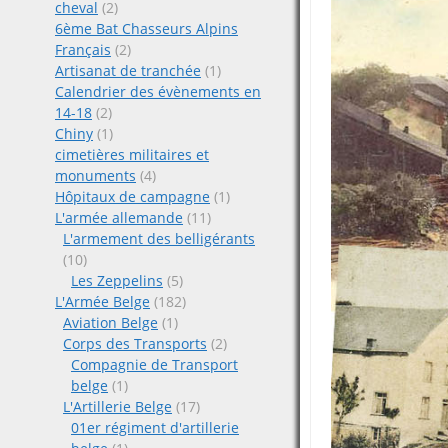
cheval
(2)
6ème Bat Chasseurs Alpins
Français
(2)
Artisanat de tranchée
(1)
Calendrier des évènements en
14-18
(2)
Chiny
(1)
cimetières militaires et
monuments
(4)
Hôpitaux de campagne
(1)
L'armée allemande
(11)
L'armement des belligérants
(10)
Les Zeppelins
(5)
L'Armée Belge
(182)
Aviation Belge
(1)
Corps des Transports
(2)
Compagnie de Transport
belge
(1)
L'Artillerie Belge
(17)
01er régiment d'artillerie