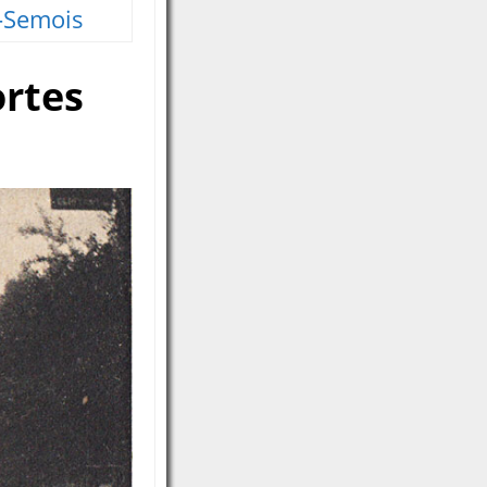
-Semois
ortes