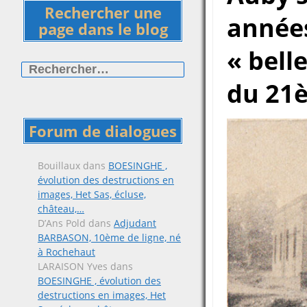
Rechercher une
années
page dans le blog
« bell
Rechercher :
du 21è
Forum de dialogues
Bouillaux
dans
BOESINGHE ,
évolution des destructions en
images, Het Sas, écluse,
château,…
D’Ans Pold
dans
Adjudant
BARBASON, 10ème de ligne, né
à Rochehaut
LARAISON Yves
dans
BOESINGHE , évolution des
destructions en images, Het