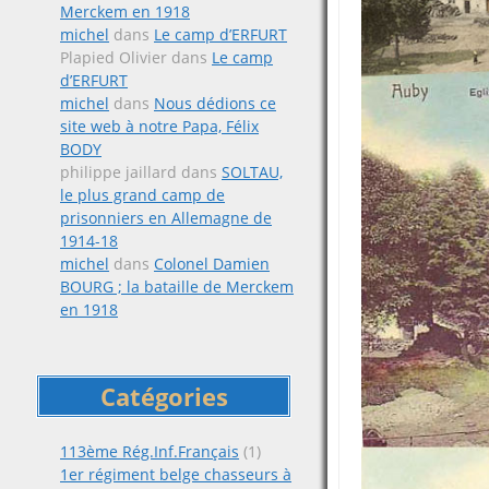
Merckem en 1918
michel
dans
Le camp d’ERFURT
Plapied Olivier
dans
Le camp
d’ERFURT
michel
dans
Nous dédions ce
site web à notre Papa, Félix
BODY
philippe jaillard
dans
SOLTAU,
le plus grand camp de
prisonniers en Allemagne de
1914-18
michel
dans
Colonel Damien
BOURG ; la bataille de Merckem
en 1918
Catégories
113ème Rég.Inf.Français
(1)
1er régiment belge chasseurs à