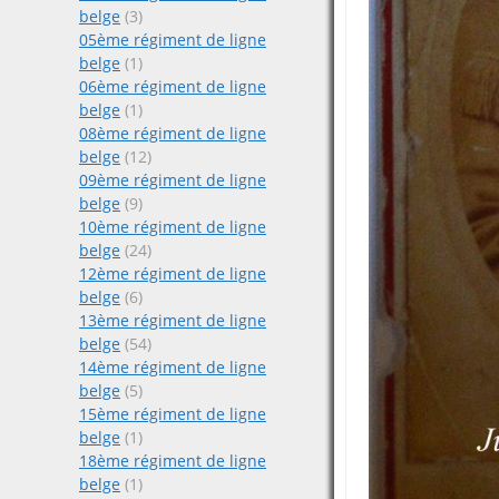
belge
(3)
05ème régiment de ligne
belge
(1)
06ème régiment de ligne
belge
(1)
08ème régiment de ligne
belge
(12)
09ème régiment de ligne
belge
(9)
10ème régiment de ligne
belge
(24)
12ème régiment de ligne
belge
(6)
13ème régiment de ligne
belge
(54)
14ème régiment de ligne
belge
(5)
15ème régiment de ligne
belge
(1)
18ème régiment de ligne
belge
(1)