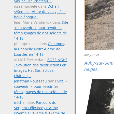
Sas, écluse, château,…
josse michele
dans
Dohan
s/Semois , visite du village à la
belle époque !
Jean-Marie Vanderlick
dans
Site
» souvenir » pour revoir les
témoignages de nos soldats de
14-18
philippe naze
dans
Ochamps,
la Chapelle Notre-Dame de
Lourdes en 14-18
Auby 1899
ALLIOT Pierre
dans
BOESINGHE
Auby-sur-Semoi
, évolution des destructions en
belges.
images, Het Sas, écluse,
château,…
Jonathan Rousseau
dans
Site »
souvenir » pour revoir les
témoignages de nos soldats de
14-18
michel
dans
Parcours du
Sergent Félix Body d’Auby
s/Semois ; 13ème & 19ème de