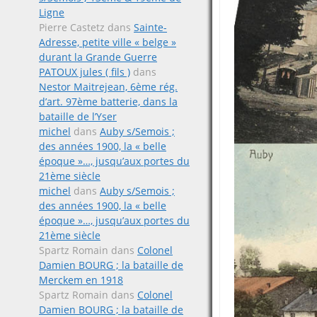
Ligne
Pierre Castetz
dans
Sainte-
Adresse, petite ville « belge »
durant la Grande Guerre
PATOUX jules ( fils )
dans
Nestor Maitrejean, 6ème rég.
d’art. 97ème batterie, dans la
bataille de l’Yser
michel
dans
Auby s/Semois ;
des années 1900, la « belle
époque »…, jusqu’aux portes du
21ème siècle
michel
dans
Auby s/Semois ;
des années 1900, la « belle
époque »…, jusqu’aux portes du
21ème siècle
Spartz Romain
dans
Colonel
Damien BOURG ; la bataille de
Merckem en 1918
Spartz Romain
dans
Colonel
Damien BOURG ; la bataille de