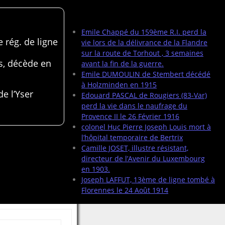
Articles récents
Emile Chappé du 159ème R.I. perd la
 rég. de ligne
vie lors de la délivrance de la Flandre
sur la route de Torhout , 3 semaines
s, décède en
avant la fin de la guerre.
Emile DUMOULIN de Stembert décédé
à Holzminden en 1915
de l’Yser
Edouard PASCAL de Rougiers (83-Var)
perd la vie dans le naufrage du
Provence II le 26 Février 1916
colonel Huc Pierre Joseph Louis mort à
l’hôpital temporaire de Bertrix
Camille JOSET, illustre résistant,
directeur de l’Avenir du Luxembourg
en 1903.
Joseph LAFFUT, 13ème de ligne tombé à
Florennes le 24 Août 1914