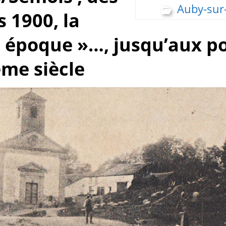
Auby-sur
 1900, la
e époque »…, jusqu’aux p
me siècle