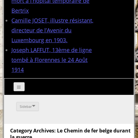
mort à l’hôpital temporaire de
Bertrix
Camille JOSET, illustre résistant,
directeur de l’Avenir du
Luxembourg en 1903.
Joseph LAFFUT, 13ème de ligne
tombé à Florennes le 24 Août
1914
Sidebar
Category Archives: Le Chemin de fer belge durant
la guerre