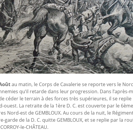
 Août
au matin, le Corps de Cavalerie se reporte vers le Nord
nnemies qu’il retarde dans leur progression. Dans l’après-
de céder le terrain à des forces très supérieures, il se replie
d-ouest. La retraite de la 1ère D. C. est couverte par le 6èm
ères Nord-est de GEMBLOUX. Au cours de la nuit, le Régiment
re-garde de la D. C. quitte GEMBLOUX, et se replie par la rou
 CORROY-le-CHÂTEAU.