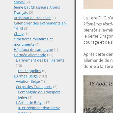
cheval
(2)
6ème Bat Chasseurs Alpins
Français
(2)
La 1ère D. C. s
Artisanat de tranchée
(1)
Calendrier des évènements en
kilomètres Nord
14-18
(2)
bientôt elle-mê
Chiny
(1)
le 6ème Dragons
cimetières militaires et
courage et de s
monuments
(4)
Hôpitaux de campagne
(1)
Après cette dém
L'armée allemande
(11)
allemande de ne
L'armement des belligérants
(10)
donné à la 1ère
Les Zeppelins
(5)
L'Armée Belge
(182)
Aviation Belge
(1)
Corps des Transports
(2)
Compagnie de Transport
belge
(1)
L'Artillerie Belge
(17)
01er régiment d'artillerie