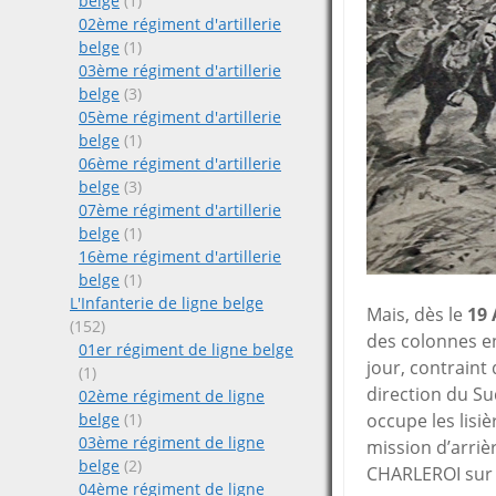
belge
(1)
02ème régiment d'artillerie
belge
(1)
03ème régiment d'artillerie
belge
(3)
05ème régiment d'artillerie
belge
(1)
06ème régiment d'artillerie
belge
(3)
07ème régiment d'artillerie
belge
(1)
16ème régiment d'artillerie
belge
(1)
L'Infanterie de ligne belge
Mais, dès le
19
(152)
des colonnes e
01er régiment de ligne belge
jour, contraint 
(1)
direction du Su
02ème régiment de ligne
belge
(1)
occupe les lisi
03ème régiment de ligne
mission d’arriè
belge
(2)
CHARLEROI sur
04ème régiment de ligne