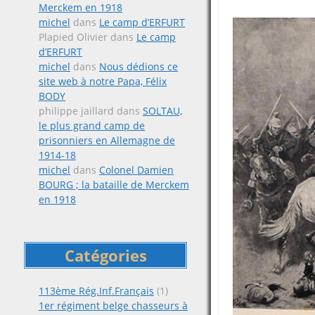
Merckem en 1918
michel
dans
Le camp d’ERFURT
Plapied Olivier
dans
Le camp
d’ERFURT
michel
dans
Nous dédions ce
site web à notre Papa, Félix
BODY
philippe jaillard
dans
SOLTAU,
le plus grand camp de
prisonniers en Allemagne de
1914-18
michel
dans
Colonel Damien
BOURG ; la bataille de Merckem
en 1918
Catégories
113ème Rég.Inf.Français
(1)
1er régiment belge chasseurs à