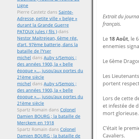
Ligne
Pierre Castetz
dans
Sainte-
Extrait du journa
Adresse, petite ville « belge »
français.
durant la Grande Guerre
PATOUX jules ( fils )
dans
Nestor Maitrejean, 6ème rég.
Le
18 Août
, le
d’art. 97ème batterie, dans la
ennemies signa
bataille de l’Yser
michel
dans
Auby s/Semois ;
Le 6ème Dragon
des années 1900, la « belle
époque »…, jusqu’aux portes du
Les Lieutenant
21ème siècle
portent respec
michel
dans
Auby s/Semois ;
des années 1900, la « belle
époque »…, jusqu’aux portes du
Lors de cette d
21ème siècle
et infestée de
Spartz Romain
dans
Colonel
mort glorieuse.
Damien BOURG ; la bataille de
Merckem en 1918
C’était le prem
Spartz Romain
dans
Colonel
Cavaliers.
Damien BOURG ; la bataille de