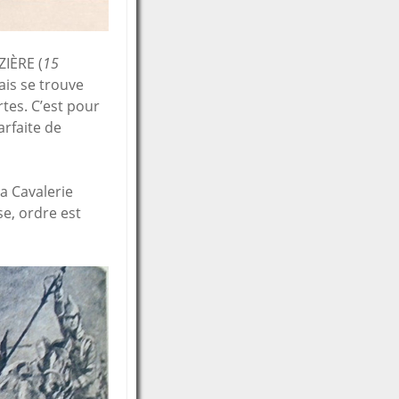
ZIÈRE (
15
ais se trouve
rtes. C’est pour
arfaite de
la Cavalerie
e, ordre est