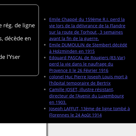
Articles récents
Emile Chappé du 159ème R.I. perd la
 rég. de ligne
vie lors de la délivrance de la Flandre
sur la route de Torhout , 3 semaines
s, décède en
avant la fin de la guerre.
Emile DUMOULIN de Stembert décédé
à Holzminden en 1915
de l’Yser
Edouard PASCAL de Rougiers (83-Var)
perd la vie dans le naufrage du
Provence II le 26 Février 1916
colonel Huc Pierre Joseph Louis mort à
l’hôpital temporaire de Bertrix
Camille JOSET, illustre résistant,
directeur de l’Avenir du Luxembourg
en 1903.
Joseph LAFFUT, 13ème de ligne tombé à
Florennes le 24 Août 1914