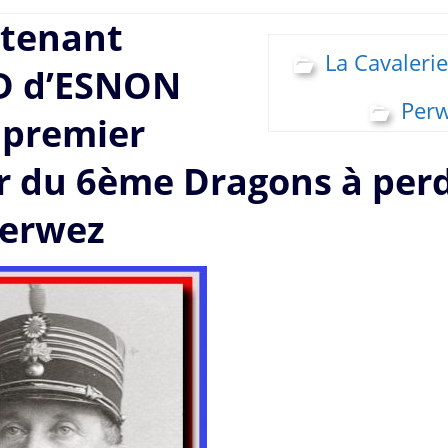
utenant
La Cavalerie
 d’ESNON
Per
 premier
er du 6ème Dragons à perd
Perwez