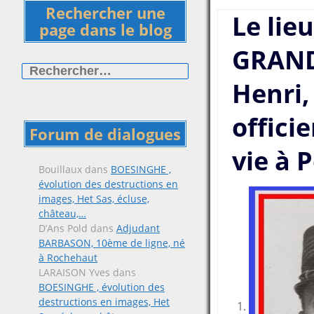
Rechercher une
Le lie
page dans le blog
GRAND
Rechercher :
Henri,
offici
Forum de dialogues
vie à 
Bouillaux
dans
BOESINGHE ,
évolution des destructions en
images, Het Sas, écluse,
château,…
D’Ans Pold
dans
Adjudant
BARBASON, 10ème de ligne, né
à Rochehaut
LARAISON Yves
dans
BOESINGHE , évolution des
destructions en images, Het