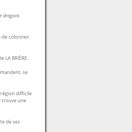
de dragons
e de colonnes
De LA BRIÈRE.
mmandent, se
égion difficile
N trouve une
ête de ses