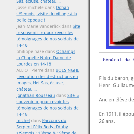
Sas, écluse, château,…
josse michele
dans
Dohan
s/Semois , visite du village à la
belle époque !
Jean-Marie Vanderlick
dans
Site
» souvenir » pour revoir les
témoignages de nos soldats de
14-18
philippe naze
dans
Ochamps,
la Chapelle Notre-Dame de
Général de 
Lourdes en 14-18
ALLIOT Pierre
dans
BOESINGHE
, évolution des destructions en
Fils du baron, 
images, Het Sas, écluse,
Henri Guillaume
château,…
Jonathan Rousseau
dans
Site »
Ancien élève de
souvenir » pour revoir les
témoignages de nos soldats de
En 1911, il épo
14-18
michel
dans
Parcours du
26 ans.
Sergent Félix Body d’Auby
s/Semois ; 13ème & 19ème de