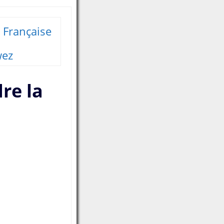
 Française
wez
re la