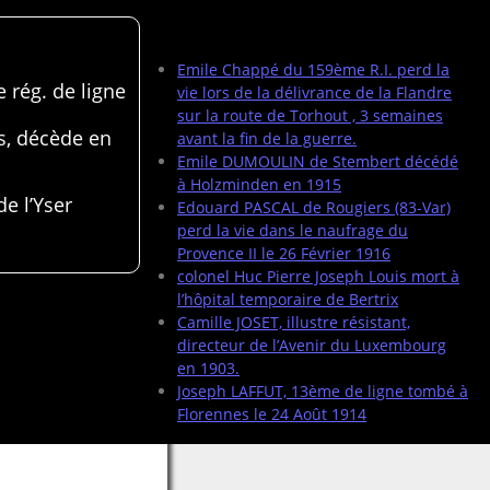
Articles récents
Emile Chappé du 159ème R.I. perd la
 rég. de ligne
vie lors de la délivrance de la Flandre
sur la route de Torhout , 3 semaines
s, décède en
avant la fin de la guerre.
Emile DUMOULIN de Stembert décédé
à Holzminden en 1915
de l’Yser
Edouard PASCAL de Rougiers (83-Var)
perd la vie dans le naufrage du
Provence II le 26 Février 1916
colonel Huc Pierre Joseph Louis mort à
l’hôpital temporaire de Bertrix
Camille JOSET, illustre résistant,
directeur de l’Avenir du Luxembourg
en 1903.
Joseph LAFFUT, 13ème de ligne tombé à
Florennes le 24 Août 1914