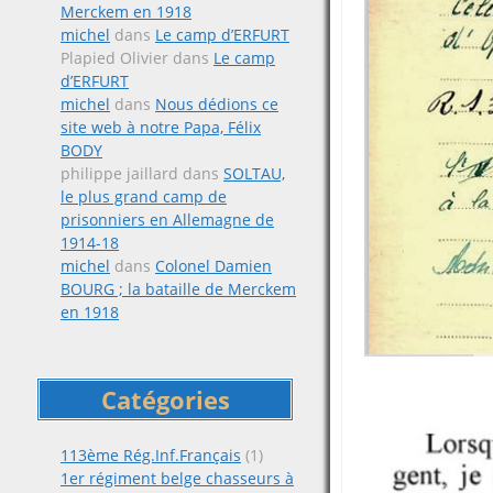
Merckem en 1918
michel
dans
Le camp d’ERFURT
Plapied Olivier
dans
Le camp
d’ERFURT
michel
dans
Nous dédions ce
site web à notre Papa, Félix
BODY
philippe jaillard
dans
SOLTAU,
le plus grand camp de
prisonniers en Allemagne de
1914-18
michel
dans
Colonel Damien
BOURG ; la bataille de Merckem
en 1918
Catégories
113ème Rég.Inf.Français
(1)
1er régiment belge chasseurs à