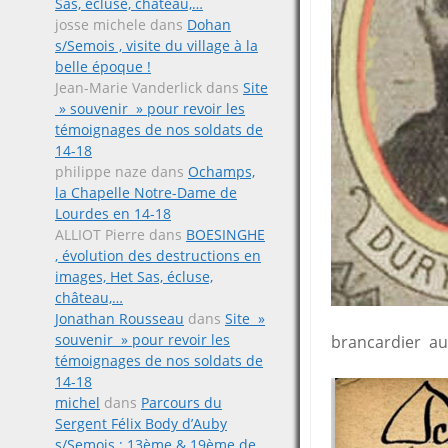
Sas, écluse, château,…
josse michele
dans
Dohan
s/Semois , visite du village à la
belle époque !
Jean-Marie Vanderlick
dans
Site
» souvenir » pour revoir les
témoignages de nos soldats de
14-18
philippe naze
dans
Ochamps,
la Chapelle Notre-Dame de
Lourdes en 14-18
ALLIOT Pierre
dans
BOESINGHE
, évolution des destructions en
images, Het Sas, écluse,
château,…
Jonathan Rousseau
dans
Site »
souvenir » pour revoir les
brancardier au
témoignages de nos soldats de
14-18
michel
dans
Parcours du
Sergent Félix Body d’Auby
s/Semois ; 13ème & 19ème de