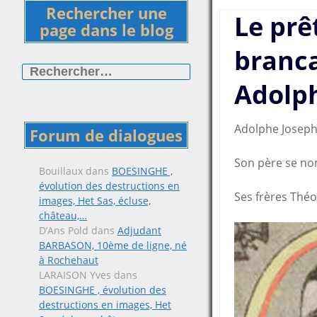
Rechercher une
Le prê
page dans le blog
branc
Rechercher :
Adolp
Adolphe Joseph
Forum de dialogues
Son père se nom
Bouillaux
dans
BOESINGHE ,
évolution des destructions en
Ses frères Théo
images, Het Sas, écluse,
château,…
D’Ans Pold
dans
Adjudant
BARBASON, 10ème de ligne, né
à Rochehaut
LARAISON Yves
dans
BOESINGHE , évolution des
destructions en images, Het