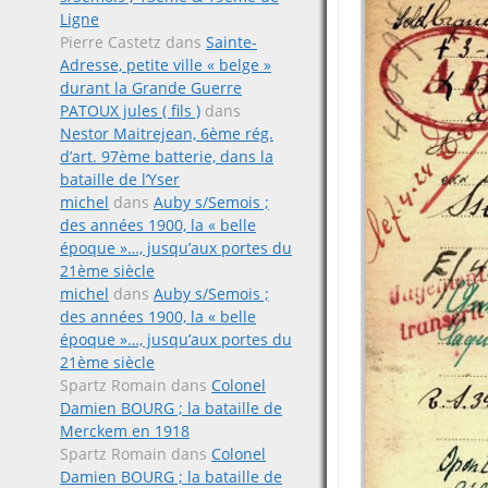
Ligne
Pierre Castetz
dans
Sainte-
Adresse, petite ville « belge »
durant la Grande Guerre
PATOUX jules ( fils )
dans
Nestor Maitrejean, 6ème rég.
d’art. 97ème batterie, dans la
bataille de l’Yser
michel
dans
Auby s/Semois ;
des années 1900, la « belle
époque »…, jusqu’aux portes du
21ème siècle
michel
dans
Auby s/Semois ;
des années 1900, la « belle
époque »…, jusqu’aux portes du
21ème siècle
Spartz Romain
dans
Colonel
Damien BOURG ; la bataille de
Merckem en 1918
Spartz Romain
dans
Colonel
Damien BOURG ; la bataille de