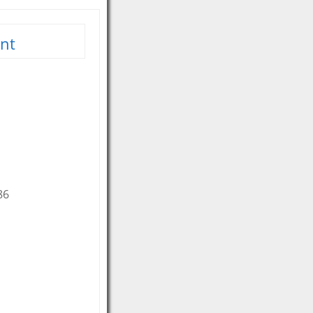
nt
86