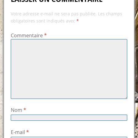
Votre adresse e-mail ne sera pas publiée.
Les champs
obligatoires sont indiqués avec
*
Commentaire
*
Nom
*
E-mail
*