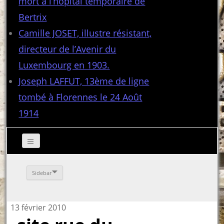
mort à l’hôpital temporaire de
Bertrix
Camille JOSET, illustre résistant,
directeur de l’Avenir du
Luxembourg en 1903.
Joseph LAFFUT, 13ème de ligne
tombé à Florennes le 24 Août
1914
Sidebar
13 février 2010