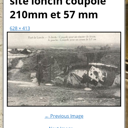
site loncin coupole
210mm et 57 mm
628 × 413
← Previous Image