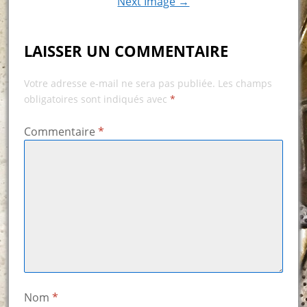
Next Image →
LAISSER UN COMMENTAIRE
Votre adresse e-mail ne sera pas publiée.
Les champs
obligatoires sont indiqués avec
*
Commentaire
*
Nom
*