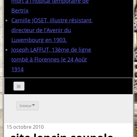
mort à l’hôpital temporaire de
Bertrix
Camille JOSET, illustre résistant,
directeur de l’Avenir du
Luxembourg en 1903.
Joseph LAFFUT, 13ème de ligne
tombé à Florennes le 24 Août
1914
Sidebar
15 octobre 2010