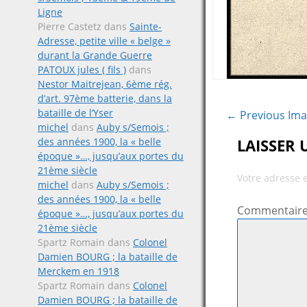
Ligne
Pierre Castetz
dans
Sainte-
Adresse, petite ville « belge »
durant la Grande Guerre
PATOUX jules ( fils )
dans
Nestor Maitrejean, 6ème rég.
d’art. 97ème batterie, dans la
bataille de l’Yser
← Previous Im
michel
dans
Auby s/Semois ;
des années 1900, la « belle
LAISSER
époque »…, jusqu’aux portes du
21ème siècle
Votre adresse 
michel
dans
Auby s/Semois ;
des années 1900, la « belle
Commentair
époque »…, jusqu’aux portes du
21ème siècle
Spartz Romain
dans
Colonel
Damien BOURG ; la bataille de
Merckem en 1918
Spartz Romain
dans
Colonel
Damien BOURG ; la bataille de