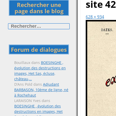
site 4
Rechercher une
page dans le blog
628 × 934
Rechercher :
Forum de dialogues
Bouillaux
dans
BOESINGHE ,
évolution des destructions en
images, Het Sas, écluse,
château,…
D’Ans Pold
dans
Adjudant
BARBASON, 10ème de ligne, né
à Rochehaut
LARAISON Yves
dans
BOESINGHE , évolution des
destructions en images, Het