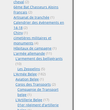
cheval
(2)
6ème Bat Chasseurs Alpins
Français
(2)
Artisanat de tranchée
(1)
Calendrier des évènements en
14-18
(2)
Chiny
(1)
cimetières militaires et
monuments
(4)
Hôpitaux de campagne
(1)
L'armée allemande
(11)
L'armement des belligérants
(10)
Les Zeppelins
(5)
L'Armée Belge
(182)
Aviation Belge
(1)
Corps des Transports
(2)
Compagnie de Transport
belge
(1)
L'Artillerie Belge
(17)
01er régiment d'artillerie