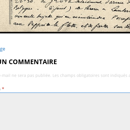
age
 UN COMMENTAIRE
e-mail ne sera pas publiée.
Les champs obligatoires sont indiqués
e
*