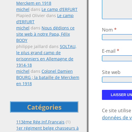
Merckem en 1918
michel
dans
Le camp d’ERFURT
Plapied Olivier
dans
Le camp
d’ERFURT
michel
dans
Nous dédions ce
Nom
*
site web à notre Papa, Félix
BODY
philippe jaillard
dans
SOLTAU,
E-mail
*
le plus grand camp de
prisonniers en Allemagne de
1914-18
michel
dans
Colonel Damien
Site web
BOURG ; la bataille de Merckem
en 1918
Catégories
Ce site utili
données de v
113ème Rég.Inf.Français
(1)
1er régiment belge chasseurs à