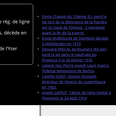
Articles récents
Emile Chappé du 159ème R.I. perd la
 rég. de ligne
vie lors de la délivrance de la Flandre
sur la route de Torhout , 3 semaines
s, décède en
avant la fin de la guerre.
Emile DUMOULIN de Stembert décédé
à Holzminden en 1915
de l’Yser
Edouard PASCAL de Rougiers (83-Var)
perd la vie dans le naufrage du
Provence II le 26 Février 1916
colonel Huc Pierre Joseph Louis mort à
l’hôpital temporaire de Bertrix
Camille JOSET, illustre résistant,
directeur de l’Avenir du Luxembourg
en 1903.
Joseph LAFFUT, 13ème de ligne tombé à
Florennes le 24 Août 1914