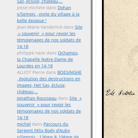
Sas, écluse, château,…
josse michele
dans
Dohan
s/Semois , visite du village à la
belle époque !
Jean-Marie Vanderlick
dans
Site
» souvenir » pour revoir les
témoignages de nos soldats de
14-18
philippe naze
dans
Ochamps,
la Chapelle Notre-Dame de
Lourdes en 14-18
ALLIOT Pierre
dans
BOESINGHE
, évolution des destructions en
images, Het Sas, écluse,
château,…
Jonathan Rousseau
dans
Site »
souvenir » pour revoir les
témoignages de nos soldats de
14-18
michel
dans
Parcours du
Sergent Félix Body d’Auby
s/Semois ; 13ème & 19ème de