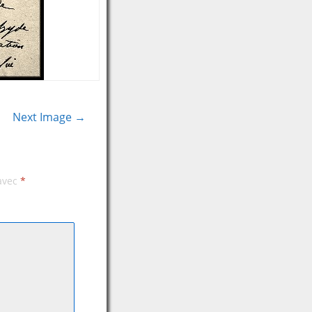
Next Image →
 avec
*