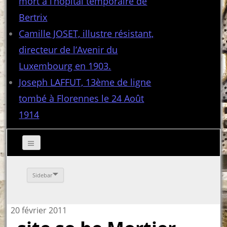
mort à l’hôpital temporaire de
Bertrix
Camille JOSET, illustre résistant,
directeur de l’Avenir du
Luxembourg en 1903.
Joseph LAFFUT, 13ème de ligne
tombé à Florennes le 24 Août
1914
Sidebar
20 février 2011