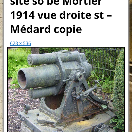
site so be Mortier
1914 vue droite st –
Médard copie
628 × 536