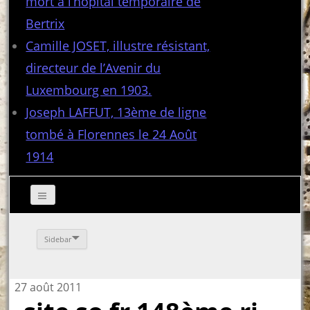
mort à l’hôpital temporaire de
Bertrix
Camille JOSET, illustre résistant,
directeur de l’Avenir du
Luxembourg en 1903.
Joseph LAFFUT, 13ème de ligne
tombé à Florennes le 24 Août
1914
Sidebar
27 août 2011