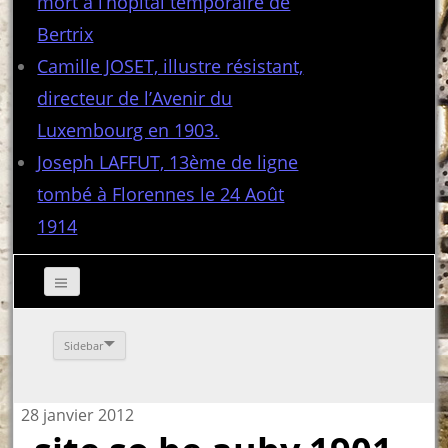
mort à l’hôpital temporaire de
Bertrix
Camille JOSET, illustre résistant,
directeur de l’Avenir du
Luxembourg en 1903.
Joseph LAFFUT, 13ème de ligne
tombé à Florennes le 24 Août
1914
Sidebar
28 janvier 2012