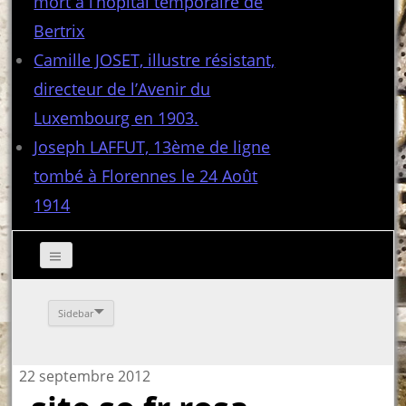
mort à l’hôpital temporaire de
Bertrix
Camille JOSET, illustre résistant,
directeur de l’Avenir du
Luxembourg en 1903.
Joseph LAFFUT, 13ème de ligne
tombé à Florennes le 24 Août
1914
Sidebar
22 septembre 2012