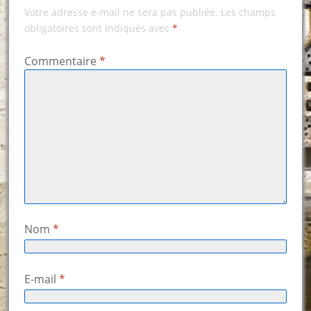
Votre adresse e-mail ne sera pas publiée.
Les champs
obligatoires sont indiqués avec
*
Commentaire
*
Nom
*
E-mail
*