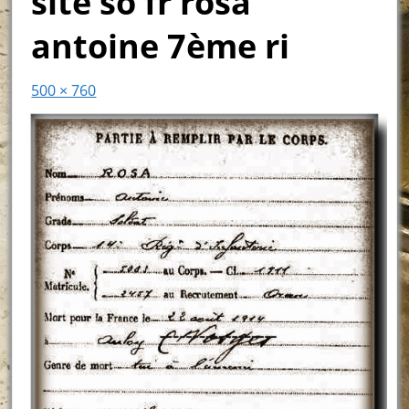
site so fr rosa
antoine 7ème ri
500 × 760