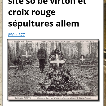
site so be virton et
croix rouge
sépultures allem
850 × 577