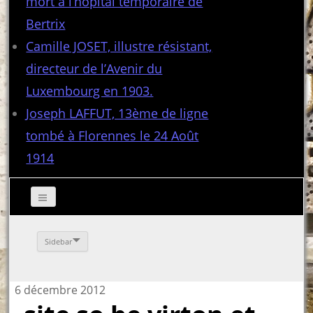
mort à l’hôpital temporaire de
Bertrix
Camille JOSET, illustre résistant,
directeur de l’Avenir du
Luxembourg en 1903.
Joseph LAFFUT, 13ème de ligne
tombé à Florennes le 24 Août
1914
Sidebar
6 décembre 2012