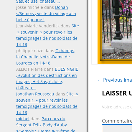
Sas, écluse, château,…
josse michele
dans
Dohan
s/Semois , visite du village à la
belle époque !
Jean-Marie Vanderlick
dans
Site
» souvenir » pour revoir les
témoignages de nos soldats de
14-18
philippe naze
dans
Ochamps,
la Chapelle Notre-Dame de
Lourdes en 14-18
ALLIOT Pierre
dans
BOESINGHE
, évolution des destructions en
← Previous Im
images, Het Sas, écluse,
château,…
LAISSER
Jonathan Rousseau
dans
Site »
souvenir » pour revoir les
témoignages de nos soldats de
Votre adresse 
14-18
michel
dans
Parcours du
Commentair
Sergent Félix Body d’Auby
s/Semois ; 13ème & 19ème de