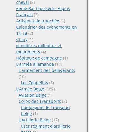
cheval
(2)
6ème Bat Chasseurs Alpins
Français
(2)
Artisanat de tranchée
(1)
Calendrier des évènements en
14-18
(2)
Chiny
(1)
cimetières militaires et
monuments
(4)
Hôpitaux de campagne
(1)
L'armée allemande
(11)
L'armement des belligérants
(10)
Les Zeppelins
(5)
L'Armée Belge
(182)
Aviation Belge
(1)
Corps des Transports
(2)
Compagnie de Transport
belge
(1)
L'Artillerie Belge
(17)
01er régiment d'artillerie