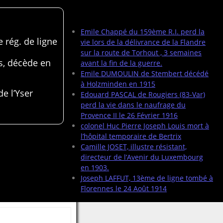
Articles récents
Emile Chappé du 159ème R.I. perd la
 rég. de ligne
vie lors de la délivrance de la Flandre
sur la route de Torhout , 3 semaines
s, décède en
avant la fin de la guerre.
Emile DUMOULIN de Stembert décédé
à Holzminden en 1915
de l’Yser
Edouard PASCAL de Rougiers (83-Var)
perd la vie dans le naufrage du
Provence II le 26 Février 1916
colonel Huc Pierre Joseph Louis mort à
l’hôpital temporaire de Bertrix
Camille JOSET, illustre résistant,
directeur de l’Avenir du Luxembourg
en 1903.
Joseph LAFFUT, 13ème de ligne tombé à
Florennes le 24 Août 1914