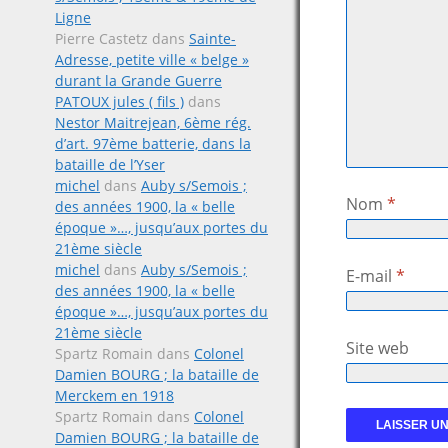
Ligne
Pierre Castetz
dans
Sainte-
Adresse, petite ville « belge »
durant la Grande Guerre
PATOUX jules ( fils )
dans
Nestor Maitrejean, 6ème rég.
d’art. 97ème batterie, dans la
bataille de l’Yser
michel
dans
Auby s/Semois ;
Nom
*
des années 1900, la « belle
époque »…, jusqu’aux portes du
21ème siècle
michel
dans
Auby s/Semois ;
E-mail
*
des années 1900, la « belle
époque »…, jusqu’aux portes du
21ème siècle
Site web
Spartz Romain
dans
Colonel
Damien BOURG ; la bataille de
Merckem en 1918
Spartz Romain
dans
Colonel
Damien BOURG ; la bataille de