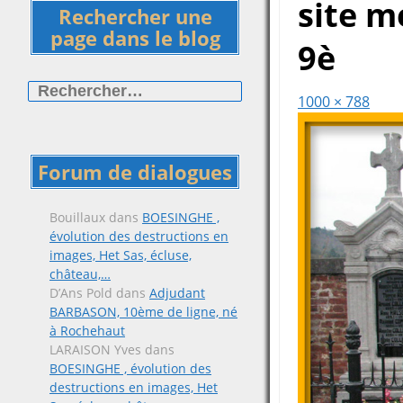
site 
Rechercher une
page dans le blog
9è
Rechercher :
1000 × 788
Forum de dialogues
Bouillaux
dans
BOESINGHE ,
évolution des destructions en
images, Het Sas, écluse,
château,…
D’Ans Pold
dans
Adjudant
BARBASON, 10ème de ligne, né
à Rochehaut
LARAISON Yves
dans
BOESINGHE , évolution des
destructions en images, Het