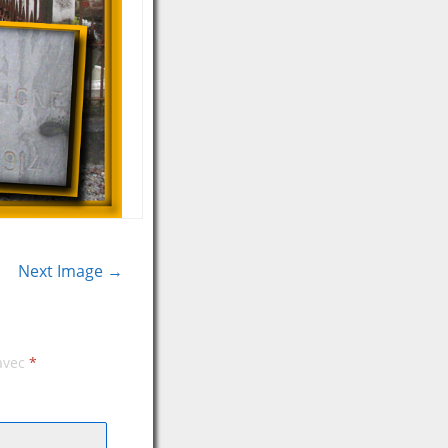
Next Image →
 avec
*