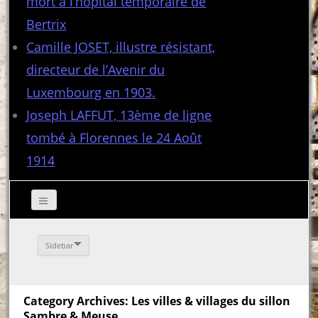
mort à l’hôpital temporaire de
Bertrix
Camille JOSET, illustre résistant,
directeur de l’Avenir du
Luxembourg en 1903.
Joseph LAFFUT, 13ème de ligne
tombé à Florennes le 24 Août
1914
Sidebar
Category Archives: Les villes & villages du sillon
Sambre & Meuse