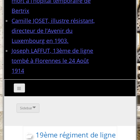
mort à l’hôpital temporaire de
Bertrix
Camille JOSET, illustre résistant,
directeur de l’Avenir du
Luxembourg en 1903.
Joseph LAFFUT, 13ème de ligne
tombé à Florennes le 24 Août
1914
Sidebar
19ème régiment de ligne