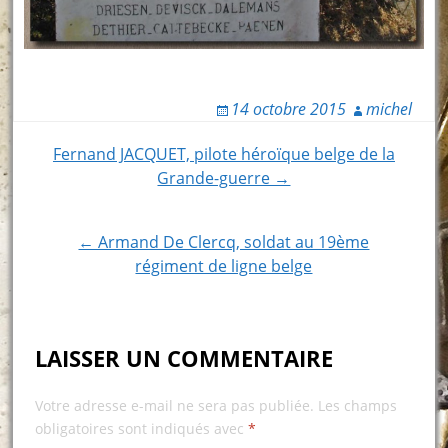
14 octobre 2015
michel
Post
Fernand JACQUET, pilote héroïque belge de la
Grande-guerre →
navigation
← Armand De Clercq, soldat au 19ème
régiment de ligne belge
LAISSER UN COMMENTAIRE
Votre adresse e-mail ne sera pas publiée.
Les champs
obligatoires sont indiqués avec
*