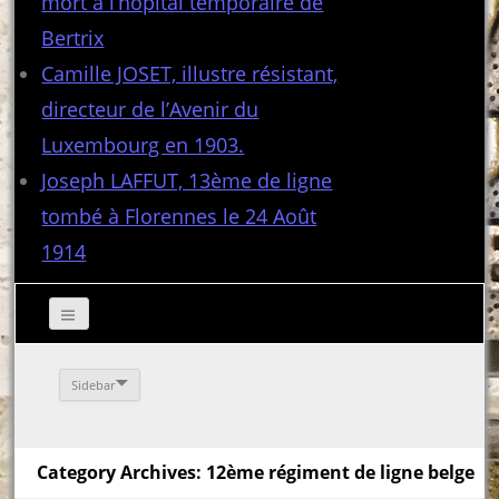
mort à l’hôpital temporaire de
Bertrix
Camille JOSET, illustre résistant,
directeur de l’Avenir du
Luxembourg en 1903.
Joseph LAFFUT, 13ème de ligne
tombé à Florennes le 24 Août
1914
Sidebar
Category Archives: 12ème régiment de ligne belge