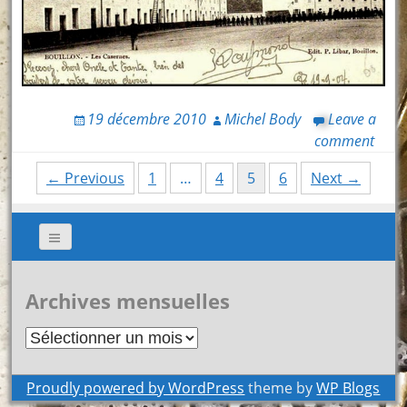
19 décembre 2010
Michel Body
Leave a
comment
Posts
← Previous
1
…
4
5
6
Next →
navigation
Archives mensuelles
Archives
mensuelles
Proudly powered by WordPress
theme by
WP Blogs