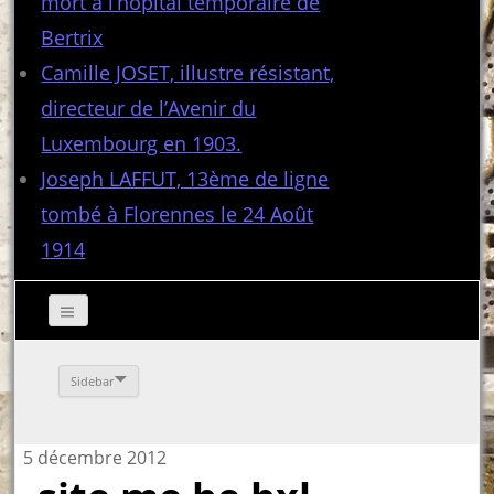
mort à l’hôpital temporaire de
Bertrix
Camille JOSET, illustre résistant,
directeur de l’Avenir du
Luxembourg en 1903.
Joseph LAFFUT, 13ème de ligne
tombé à Florennes le 24 Août
1914
Sidebar
5 décembre 2012