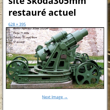
site Skoda305mm
restauré actuel
628 × 395
Next Image →