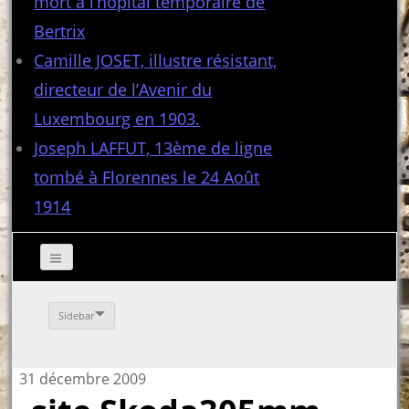
mort à l’hôpital temporaire de
Bertrix
Camille JOSET, illustre résistant,
directeur de l’Avenir du
Luxembourg en 1903.
Joseph LAFFUT, 13ème de ligne
tombé à Florennes le 24 Août
1914
Sidebar
31 décembre 2009