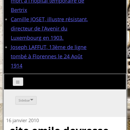
mort à l’hôpital temporaire de
Bertrix
Camille JOSET, illustre résistant,
directeur de l’Avenir du
Luxembourg en 1903.
Joseph LAFFUT, 13ème de ligne
tombé à Florennes le 24 Août
1914
Sidebar
16 janvier 2010