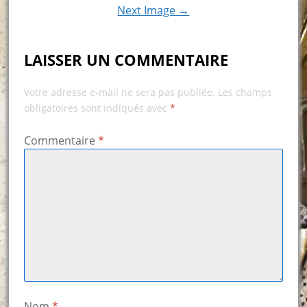
Next Image →
LAISSER UN COMMENTAIRE
Votre adresse e-mail ne sera pas publiée.
Les champs
obligatoires sont indiqués avec
*
Commentaire
*
Nom
*