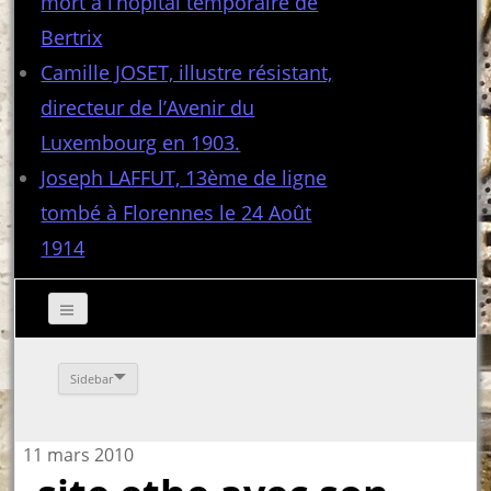
mort à l’hôpital temporaire de
Bertrix
Camille JOSET, illustre résistant,
directeur de l’Avenir du
Luxembourg en 1903.
Joseph LAFFUT, 13ème de ligne
tombé à Florennes le 24 Août
1914
Sidebar
11 mars 2010