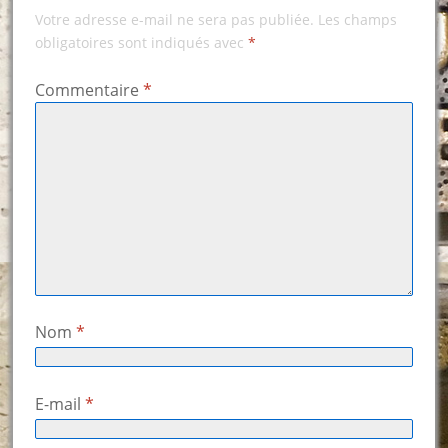
Votre adresse e-mail ne sera pas publiée.
Les champs
obligatoires sont indiqués avec
*
Commentaire
*
Nom
*
E-mail
*