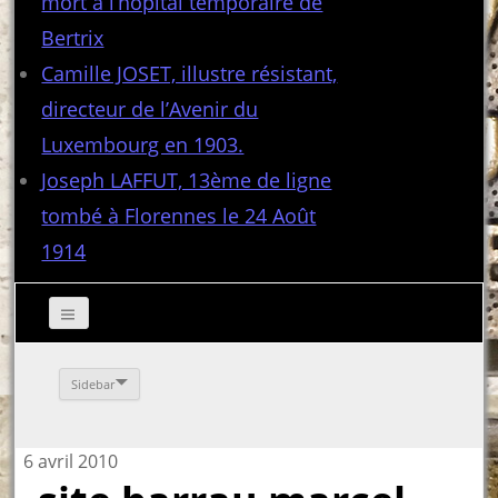
mort à l’hôpital temporaire de
Bertrix
Camille JOSET, illustre résistant,
directeur de l’Avenir du
Luxembourg en 1903.
Joseph LAFFUT, 13ème de ligne
tombé à Florennes le 24 Août
1914
Sidebar
6 avril 2010