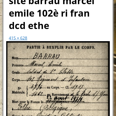
site barrau marcel
emile 102è ri fran
dcd ethe
415 × 628