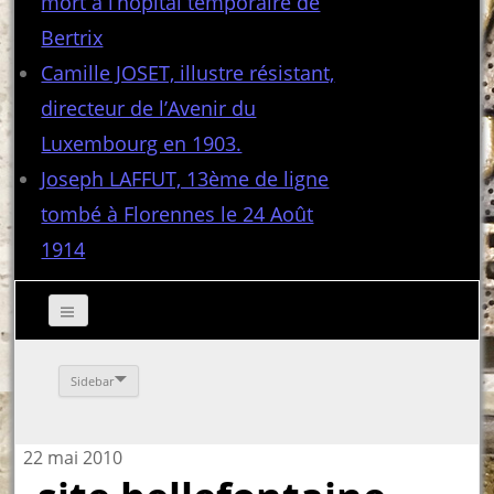
mort à l’hôpital temporaire de
Bertrix
Camille JOSET, illustre résistant,
directeur de l’Avenir du
Luxembourg en 1903.
Joseph LAFFUT, 13ème de ligne
tombé à Florennes le 24 Août
1914
Sidebar
22 mai 2010