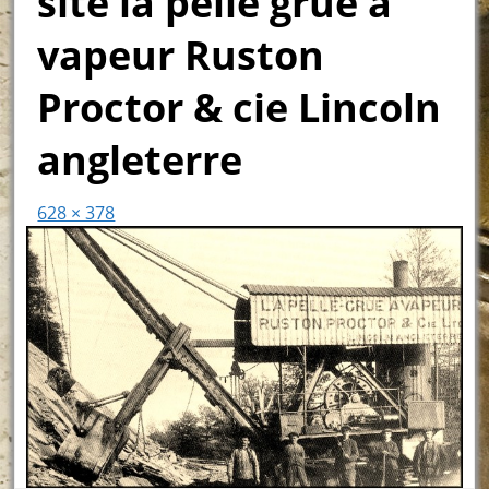
site la pelle grue à
vapeur Ruston
Proctor & cie Lincoln
angleterre
628 × 378