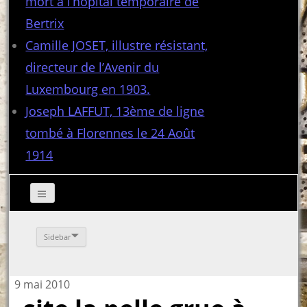
mort à l’hôpital temporaire de
Bertrix
Camille JOSET, illustre résistant,
directeur de l’Avenir du
Luxembourg en 1903.
Joseph LAFFUT, 13ème de ligne
tombé à Florennes le 24 Août
1914
Sidebar
9 mai 2010