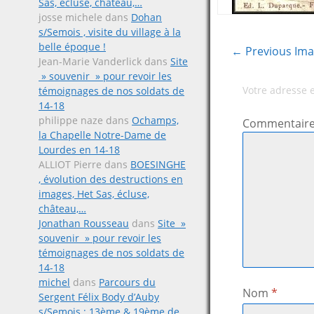
Sas, écluse, château,…
josse michele
dans
Dohan
s/Semois , visite du village à la
belle époque !
← Previous Im
Jean-Marie Vanderlick
dans
Site
» souvenir » pour revoir les
Votre adresse 
témoignages de nos soldats de
14-18
philippe naze
dans
Ochamps,
Commentair
la Chapelle Notre-Dame de
Lourdes en 14-18
ALLIOT Pierre
dans
BOESINGHE
, évolution des destructions en
images, Het Sas, écluse,
château,…
Jonathan Rousseau
dans
Site »
souvenir » pour revoir les
témoignages de nos soldats de
14-18
michel
dans
Parcours du
Nom
*
Sergent Félix Body d’Auby
s/Semois ; 13ème & 19ème de