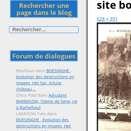
site b
Rechercher une
page dans le blog
628 × 391
Rechercher :
Forum de dialogues
Bouillaux
dans
BOESINGHE ,
évolution des destructions en
images, Het Sas, écluse,
château,…
D’Ans Pold
dans
Adjudant
BARBASON, 10ème de ligne, né
à Rochehaut
LARAISON Yves
dans
BOESINGHE , évolution des
destructions en images, Het