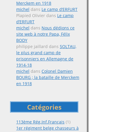
Merckem en 1918
michel
dans
Le camp d’ERFURT
Plapied Olivier
dans
Le camp
d’ERFURT
michel
dans
Nous dédions ce
site web à notre Papa, Félix
BODY
philippe jaillard
dans
SOLTAU,
le plus grand camp de
prisonniers en Allemagne de
1914-18
michel
dans
Colonel Damien
BOURG ; la bataille de Merckem
en 1918
Catégories
113ème Rég.Inf.Français
(1)
1er régiment belge chasseurs à