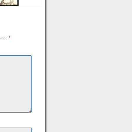
 avec
*