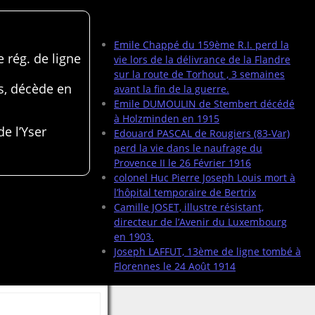
Articles récents
Emile Chappé du 159ème R.I. perd la
 rég. de ligne
vie lors de la délivrance de la Flandre
sur la route de Torhout , 3 semaines
s, décède en
avant la fin de la guerre.
Emile DUMOULIN de Stembert décédé
à Holzminden en 1915
de l’Yser
Edouard PASCAL de Rougiers (83-Var)
perd la vie dans le naufrage du
Provence II le 26 Février 1916
colonel Huc Pierre Joseph Louis mort à
l’hôpital temporaire de Bertrix
Camille JOSET, illustre résistant,
directeur de l’Avenir du Luxembourg
en 1903.
Joseph LAFFUT, 13ème de ligne tombé à
Florennes le 24 Août 1914