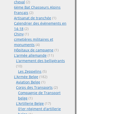
cheval
(2)
6ème Bat Chasseurs Alpins
Français
(2)
Artisanat de tranchée
(1)
Calendrier des évènements en
14-18
(2)
Chiny
(1)
cimetières militaires et
monuments
(4)
Hôpitaux de campagne
(1)
L'armée allemande
(11)
L'armement des belligérants
(10)
Les Zeppelins
(5)
L'Armée Belge
(182)
Aviation Belge
(1)
Corps des Transports
(2)
Compagnie de Transport
belge
(1)
L'Artillerie Belge
(17)
01er régiment d'artillerie