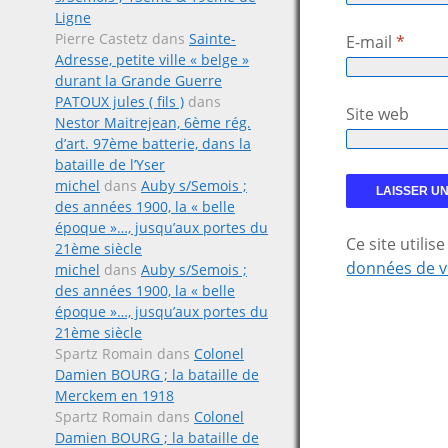
Ligne
Pierre Castetz
dans
Sainte-
E-mail
*
Adresse, petite ville « belge »
durant la Grande Guerre
PATOUX jules ( fils )
dans
Site web
Nestor Maitrejean, 6ème rég.
d’art. 97ème batterie, dans la
bataille de l’Yser
michel
dans
Auby s/Semois ;
des années 1900, la « belle
époque »…, jusqu’aux portes du
Ce site utili
21ème siècle
données de v
michel
dans
Auby s/Semois ;
des années 1900, la « belle
époque »…, jusqu’aux portes du
21ème siècle
Spartz Romain
dans
Colonel
Damien BOURG ; la bataille de
Merckem en 1918
Spartz Romain
dans
Colonel
Damien BOURG ; la bataille de