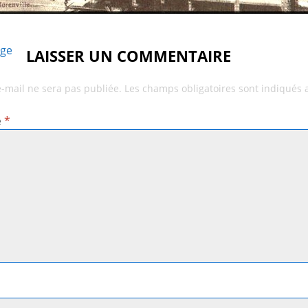
age
LAISSER UN COMMENTAIRE
e-mail ne sera pas publiée.
Les champs obligatoires sont indiqués
e
*