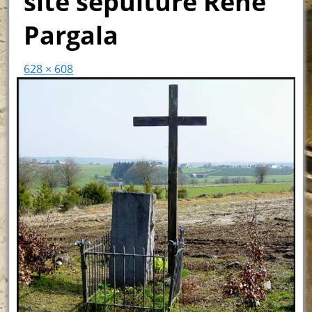
site sépulture René
Pargala
628 × 608