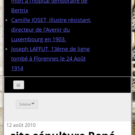
mort à l’hôpital temporaire de
Bertrix
Camille JOSET, illustre résistant,
directeur de l’Avenir du
Luxembourg en 1903.
Joseph LAFFUT, 13ème de ligne
tombé à Florennes le 24 Août
1914
Sidebar
12 août 2010